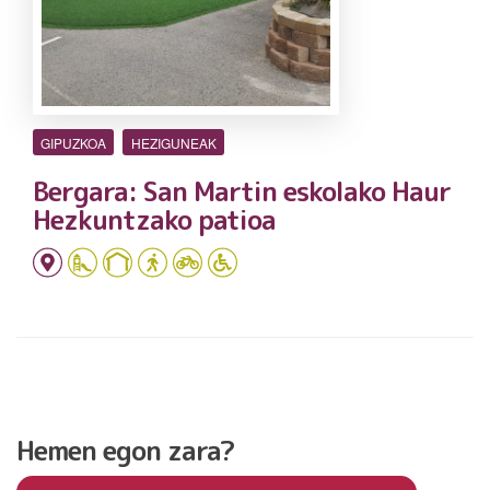
GIPUZKOA
HEZIGUNEAK
Bergara: San Martin eskolako Haur
Hezkuntzako patioa
Hemen egon zara?