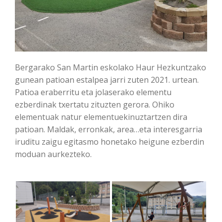
Bergarako San Martin eskolako Haur Hezkuntzako
gunean patioan estalpea jarri zuten 2021. urtean.
Patioa eraberritu eta jolaserako elementu
ezberdinak txertatu zituzten gerora. Ohiko
elementuak natur elementuekinuztartzen dira
patioan. Maldak, erronkak, area…eta interesgarria
iruditu zaigu egitasmo honetako heigune ezberdin
moduan aurkezteko.