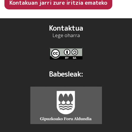
Kontakuan jarri zure iritzia emateko
Kontaktua
Lege oharra
Babesleak: