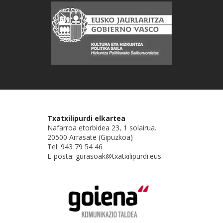
Txatxilipurdi elkartea
Nafarroa etorbidea 23, 1 solairua.
20500 Arrasate (Gipuzkoa)
Tel: 943 79 54 46
E-posta: gurasoak@txatxilipurdi.eus