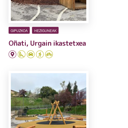
GIPUZKOA
HEZIGUNEAK
Oñati, Urgain ikastetxea