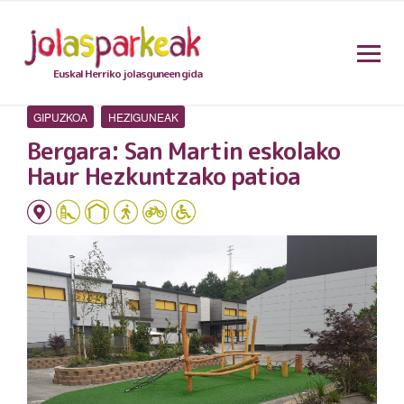
Euskal Herriko jolasguneen gida
GIPUZKOA
HEZIGUNEAK
Bergara: San Martin eskolako
Haur Hezkuntzako patioa