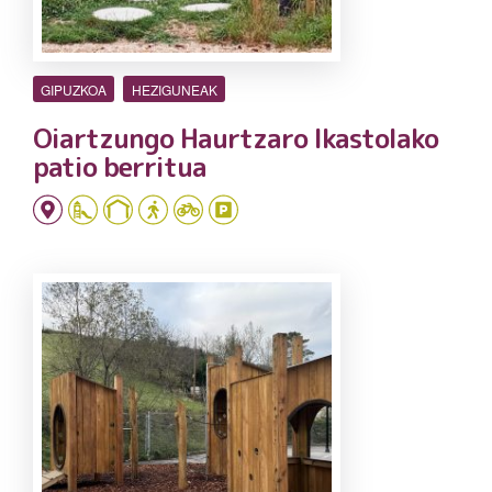
GIPUZKOA
HEZIGUNEAK
Oiartzungo Haurtzaro Ikastolako
patio berritua