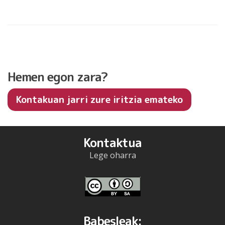
Hemen egon zara?
Kontakuan jarri zure iritzia emateko
Kontaktua
Lege oharra
Babesleak: