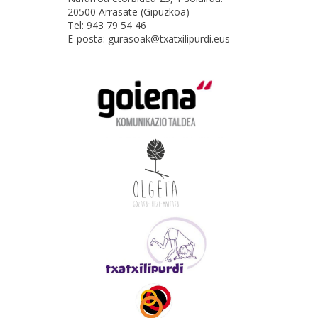
20500 Arrasate (Gipuzkoa)
Tel: 943 79 54 46
E-posta: gurasoak@txatxilipurdi.eus