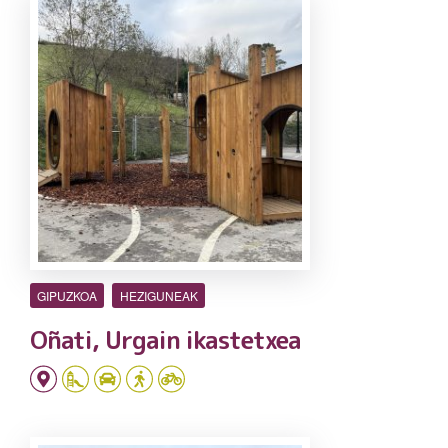
GIPUZKOA
HEZIGUNEAK
Oñati, Urgain ikastetxea