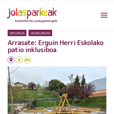
Euskal Herriko jolasguneen gida
GIPUZKOA
HEZIGUNEAK
Arrasate: Erguin Herri Eskolako
patio inklusiboa