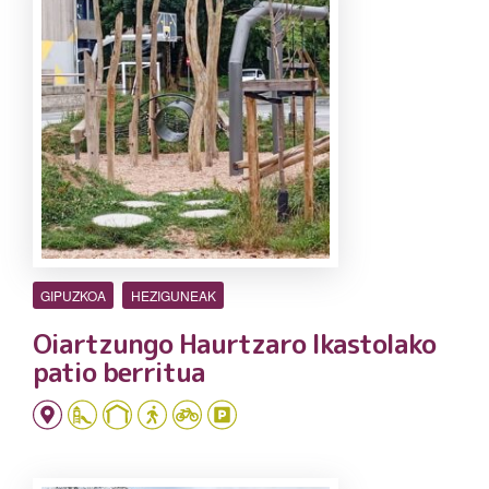
GIPUZKOA
HEZIGUNEAK
Oiartzungo Haurtzaro Ikastolako
patio berritua