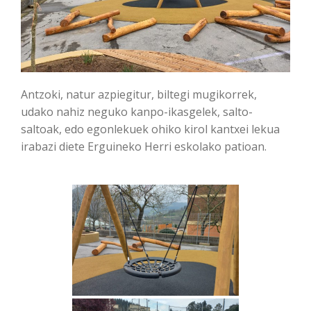
Antzoki, natur azpiegitur, biltegi mugikorrek,
udako nahiz neguko kanpo-ikasgelek, salto-
saltoak, edo egonlekuek ohiko kirol kantxei lekua
irabazi diete Erguineko Herri eskolako patioan.