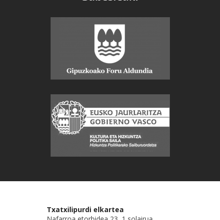
Txatxilipurdi elkartea
Nafarroa etorbidea 23, 1 solairua.