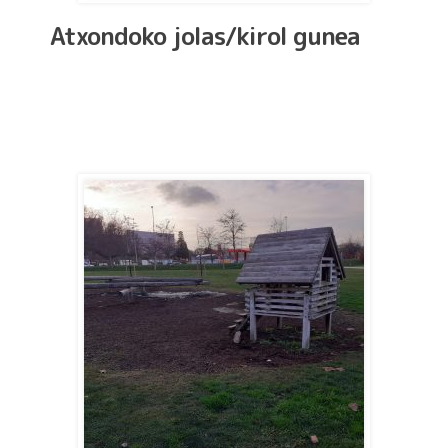
Atxondoko jolas/kirol gunea