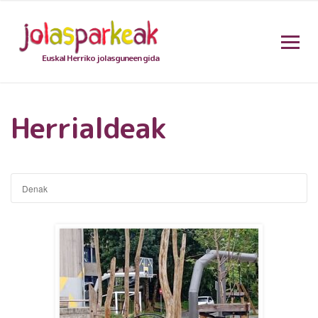
Euskal Herriko jolasguneen gida
Herrialdeak