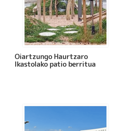
Oiartzungo Haurtzaro
Ikastolako patio berritua