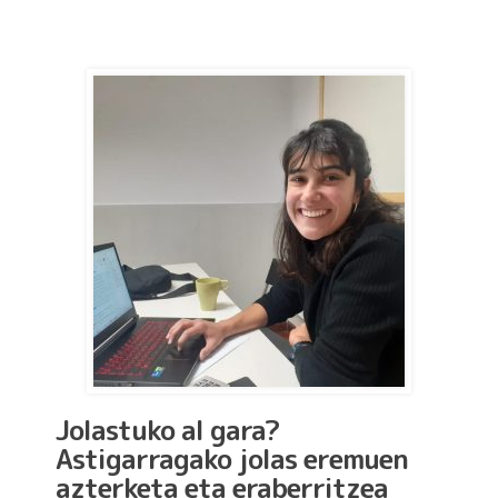
Jolastuko al gara?
Astigarragako jolas eremuen
azterketa eta eraberritzea