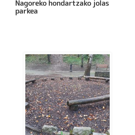
Nagoreko hondartzako jolas
parkea