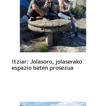
Itziar: Jolasoro, jolaserako
espazio baten prosezua