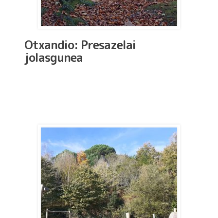
Otxandio: Presazelai
jolasgunea