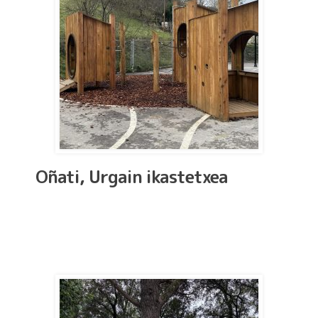
Oñati, Urgain ikastetxea