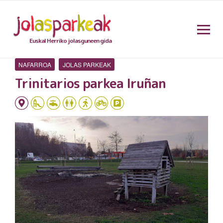
Euskal Herriko jolasguneen gida
NAFARROA
JOLAS PARKEAK
Trinitarios parkea Iruñan