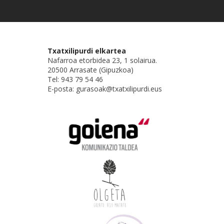
Txatxilipurdi elkartea
Nafarroa etorbidea 23, 1 solairua.
20500 Arrasate (Gipuzkoa)
Tel: 943 79 54 46
E-posta: gurasoak@txatxilipurdi.eus