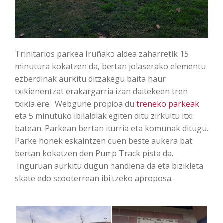
Trinitarios parkea Iruñako aldea zaharretik 15
minutura kokatzen da, bertan jolaserako elementu
ezberdinak aurkitu ditzakegu baita haur
txikienentzat erakargarria izan daitekeen tren
txikia ere. Webgune propioa du
treneko parkeak
eta 5 minutuko ibilaldiak egiten ditu zirkuitu itxi
batean. Parkean bertan iturria eta komunak ditugu.
Parke honek eskaintzen duen beste aukera bat
bertan kokatzen den Pump Track pista da.
Inguruan aurkitu dugun handiena da eta bizikleta
skate edo scooterrean ibiltzeko aproposa.