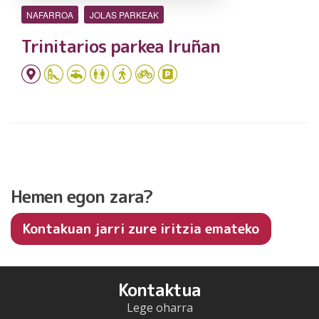
NAFARROA
JOLAS PARKEAK
Trinitarios parkea Iruñan
Hemen egon zara?
Kontakuan jarri zure iritzia emateko
Kontaktua
Lege oharra