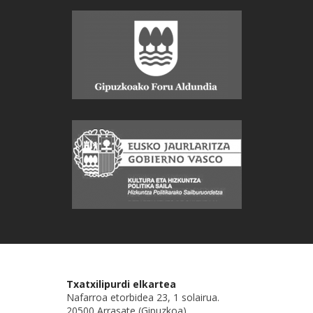
Txatxilipurdi elkartea
Nafarroa etorbidea 23, 1 solairua.
20500 Arrasate (Gipuzkoa)