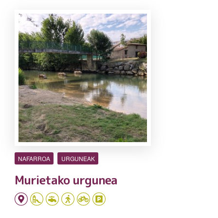
NAFARROA
URGUNEAK
Murietako urgunea