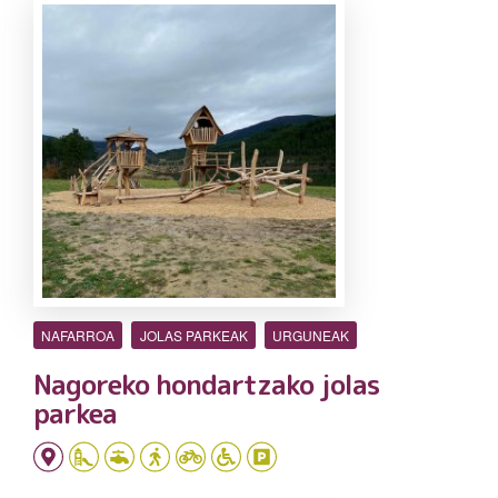
NAFARROA
JOLAS PARKEAK
URGUNEAK
Nagoreko hondartzako jolas
parkea