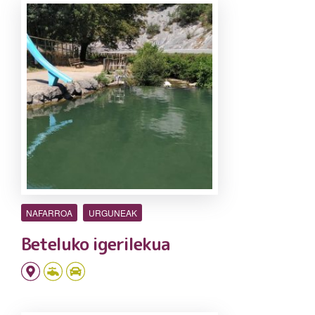
NAFARROA
URGUNEAK
Beteluko igerilekua