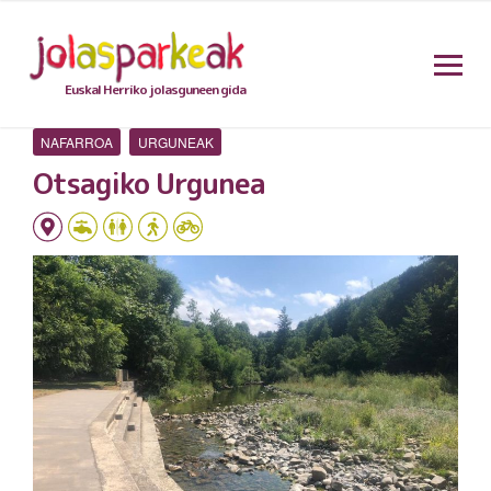
Euskal Herriko jolasguneen gida
NAFARROA
URGUNEAK
Otsagiko Urgunea