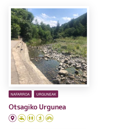
NAFARROA
URGUNEAK
Otsagiko Urgunea