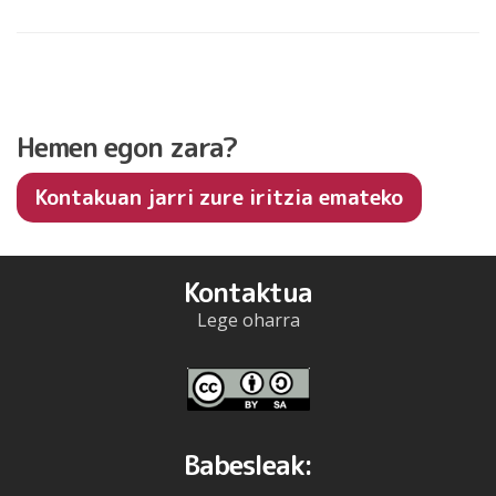
Hemen egon zara?
Kontakuan jarri zure iritzia emateko
Kontaktua
Lege oharra
Babesleak: