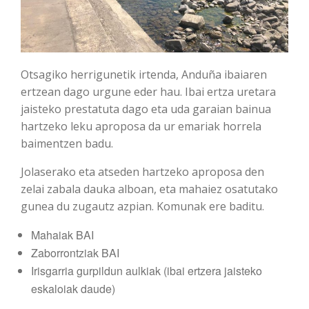
Otsagiko herrigunetik irtenda, Anduña ibaiaren
ertzean dago urgune eder hau. Ibai ertza uretara
jaisteko prestatuta dago eta uda garaian bainua
hartzeko leku aproposa da ur emariak horrela
baimentzen badu.
Jolaserako eta atseden hartzeko aproposa den
zelai zabala dauka alboan, eta mahaiez osatutako
gunea du zugautz azpian. Komunak ere baditu.
Mahaiak BAI
Zaborrontziak BAI
Irisgarria gurpildun aulkiak (ibai ertzera jaisteko
eskaloiak daude)