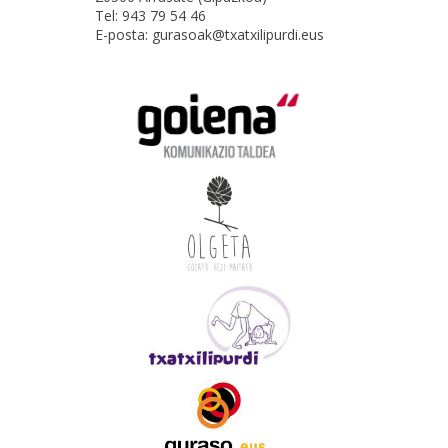
Tel: 943 79 54 46
E-posta: gurasoak@txatxilipurdi.eus