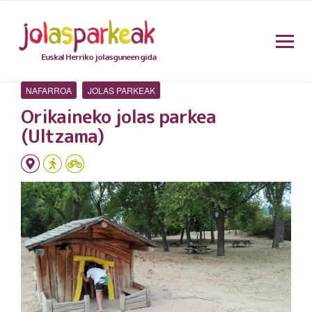
Euskal Herriko jolasguneen gida
NAFARROA
JOLAS PARKEAK
Orikaineko jolas parkea
(Ultzama)