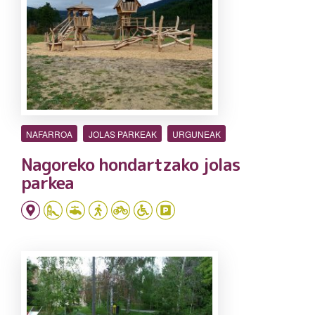
NAFARROA
JOLAS PARKEAK
URGUNEAK
Nagoreko hondartzako jolas
parkea