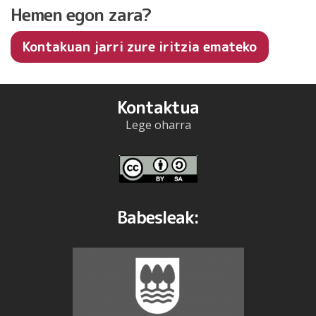
Hemen egon zara?
Kontakuan jarri zure iritzia emateko
Kontaktua
Lege oharra
Babesleak: