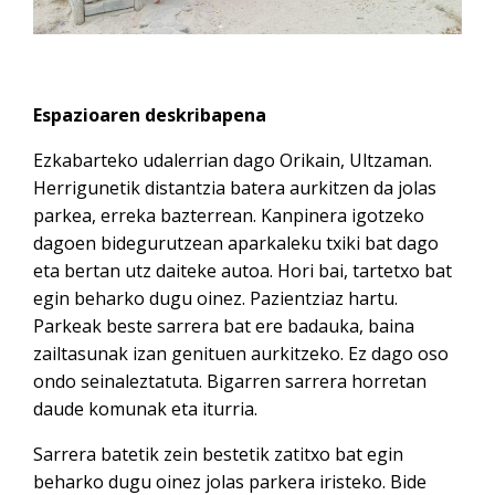
Espazioaren deskribapena
Ezkabarteko udalerrian dago Orikain, Ultzaman.
Herrigunetik distantzia batera aurkitzen da jolas
parkea, erreka bazterrean. Kanpinera igotzeko
dagoen bidegurutzean aparkaleku txiki bat dago
eta bertan utz daiteke autoa. Hori bai, tartetxo bat
egin beharko dugu oinez. Pazientziaz hartu.
Parkeak beste sarrera bat ere badauka, baina
zailtasunak izan genituen aurkitzeko. Ez dago oso
ondo seinaleztatuta. Bigarren sarrera horretan
daude komunak eta iturria.
Sarrera batetik zein bestetik zatitxo bat egin
beharko dugu oinez jolas parkera iristeko. Bide