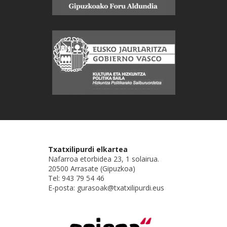
Txatxilipurdi elkartea
Nafarroa etorbidea 23, 1 solairua.
20500 Arrasate (Gipuzkoa)
Tel: 943 79 54 46
E-posta: gurasoak@txatxilipurdi.eus