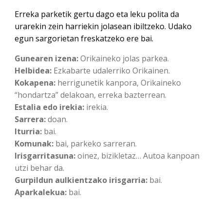
Erreka parketik gertu dago eta leku polita da
urarekin zein harriekin jolasean ibiltzeko. Udako
egun sargorietan freskatzeko ere bai.
Gunearen izena:
Orikaineko jolas parkea.
Helbidea:
Ezkabarte udalerriko Orikainen.
Kokapena:
herrigunetik kanpora, Orikaineko
“hondartza” delakoan, erreka bazterrean.
Estalia edo irekia:
irekia.
Sarrera:
doan.
Iturria:
bai.
Komunak:
bai, parkeko sarreran.
Irisgarritasuna:
oinez, bizikletaz… Autoa kanpoan
utzi behar da.
Gurpildun aulkientzako irisgarria:
bai.
Aparkalekua:
bai.