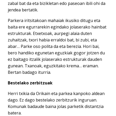
zabal bat da eta bizikletan edo paseoan ibili ohi da
jendea bertatik.
Parkera iritsitakoan mahaiak ikusiko ditugu eta
baita ere egurrarekin egindako jolaserako hainbat
estrukturak. Etxetxoak, aurpegi alaia duten
zuhaitzak, txori habia erraldoi bat, bi zubi, eta
abar… Parke oso polita da eta berezia. Hori bai,
bero handiko egunetan eguzkiak gogor jotzen du
ez baitago itzalik jolaserako estrukturak dauden
gunean. Txanoak, eguzkitako krema… eraman.
Bertan badago iturria.
Bestelako zerbitzuak
Herri txikia da Orikain eta parkea kanpoko aldean
dago. Ez dago bestelako zerbitzurik inguruan.
Komunak badaude baina jolas parketik distantzia
batera.