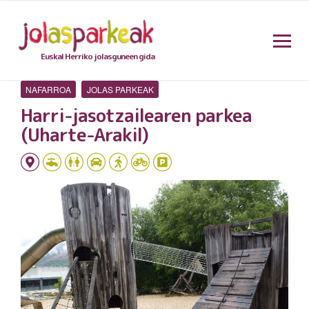
Euskal Herriko jolasguneen gida
NAFARROA
JOLAS PARKEAK
Harri-jasotzailearen parkea
(Uharte-Arakil)