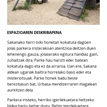
ESPAZIOAREN DESKRIBAPENA
Sakanako herri txiki honetan kokatuta dagoen
jolas parkera iristerakoan atentzioa deitzen duen
lehenengo gauza, jolaserako egitura handiaz gain,
zuhaitzak dira. Parke hau harizti eder batean
kokatuta dago eta ez da arraroa. Izan ere, Sakana
aldean ugariak baitira horrelako baso eder eta
misteriotsuak. Parke honek badu beste
berezitasun bat, Urbasa mendizerraren magalean
aurkitzen dela.
Parkera iristeko, herriko igerilekuetara heltzeko
bidea hartu behar dugu. Behin igerilekuetara