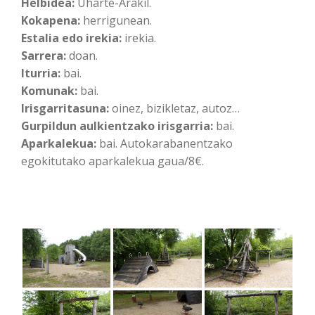
Helbidea:
Uharte-Arakil.
Kokapena:
herrigunean.
Estalia edo irekia:
irekia.
Sarrera:
doan.
Iturria:
bai.
Komunak:
bai.
Irisgarritasuna:
oinez, bizikletaz, autoz…
Gurpildun aulkientzako irisgarria:
bai.
Aparkalekua:
bai. Autokarabanentzako
egokitutako aparkalekua gaua/8€.