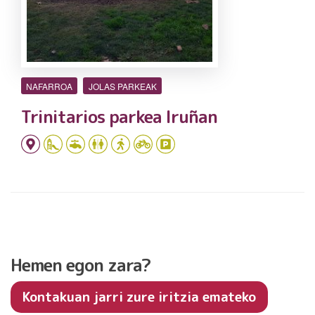
NAFARROA
JOLAS PARKEAK
Trinitarios parkea Iruñan
Hemen egon zara?
Kontakuan jarri zure iritzia emateko