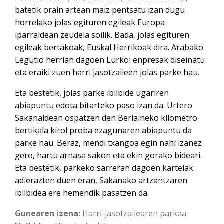
batetik orain artean maiz pentsatu izan dugu
horrelako jolas egituren egileak Europa
iparraldean zeudela soilik. Bada, jolas egituren
egileak bertakoak, Euskal Herrikoak dira. Arabako
Legutio herrian dagoen Lurkoi enpresak diseinatu
eta eraiki zuen harri jasotzaileen jolas parke hau.
Eta bestetik, jolas parke ibilbide ugariren
abiapuntu edota bitarteko paso izan da. Urtero
Sakanaldean ospatzen den Beriaineko kilometro
bertikala kirol proba ezagunaren abiapuntu da
parke hau. Beraz, mendi txangoa egin nahi izanez
gero, hartu arnasa sakon eta ekin gorako bideari.
Eta bestetik, parkeko sarreran dagoen kartelak
adierazten duen eran, Sakanako artzantzaren
ibilbidea ere hemendik pasatzen da.
Gunearen izena:
Harri-jasotzailearen parkea.