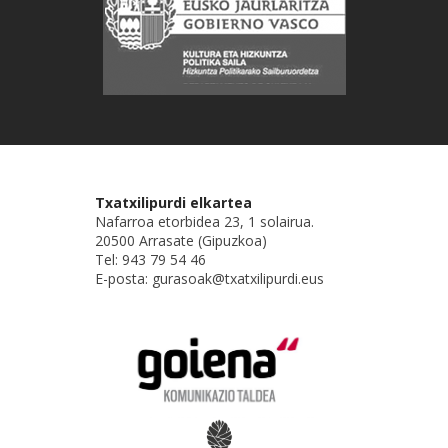
Txatxilipurdi elkartea
Nafarroa etorbidea 23, 1 solairua.
20500 Arrasate (Gipuzkoa)
Tel: 943 79 54 46
E-posta: gurasoak@txatxilipurdi.eus