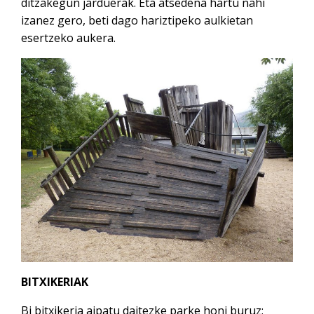
ditzakegun jarduerak. Eta atsedena hartu nahi
izanez gero, beti dago hariztipeko aulkietan
esertzeko aukera.
BITXIKERIAK
Bi bitxikeria aipatu daitezke parke honi buruz;