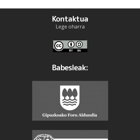
Kontaktua
Lege oharra
Babesleak: