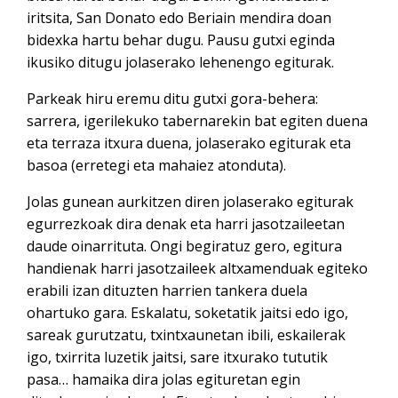
iritsita, San Donato edo Beriain mendira doan
bidexka hartu behar dugu. Pausu gutxi eginda
ikusiko ditugu jolaserako lehenengo egiturak.
Parkeak hiru eremu ditu gutxi gora-behera:
sarrera, igerilekuko tabernarekin bat egiten duena
eta terraza itxura duena, jolaserako egiturak eta
basoa (erretegi eta mahaiez atonduta).
Jolas gunean aurkitzen diren jolaserako egiturak
egurrezkoak dira denak eta harri jasotzaileetan
daude oinarrituta. Ongi begiratuz gero, egitura
handienak harri jasotzaileek altxamenduak egiteko
erabili izan dituzten harrien tankera duela
ohartuko gara. Eskalatu, soketatik jaitsi edo igo,
sareak gurutzatu, txintxaunetan ibili, eskailerak
igo, txirrita luzetik jaitsi, sare itxurako tututik
pasa… hamaika dira jolas egituretan egin