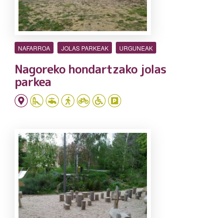
NAFARROA
JOLAS PARKEAK
URGUNEAK
Nagoreko hondartzako jolas
parkea