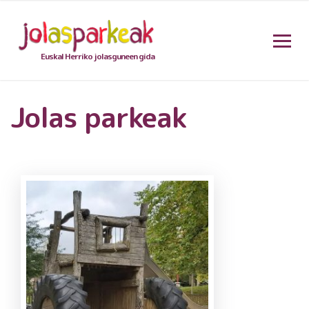
Euskal Herriko jolasguneen gida
Jolas parkeak