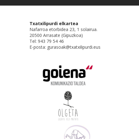
Txatxilipurdi elkartea
Nafarroa etorbidea 23, 1 solairua.
20500 Arrasate (Gipuzkoa)
Tel: 943 79 54 46
E-posta: gurasoak@txatxilipurdi.eus