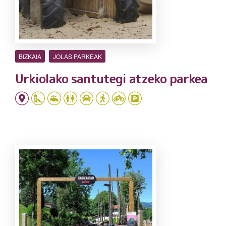
BIZKAIA
JOLAS PARKEAK
Urkiolako santutegi atzeko parkea