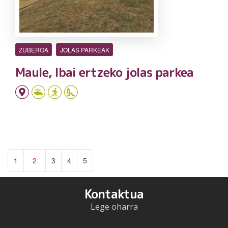
ZUBEROA
JOLAS PARKEAK
Maule, Ibai ertzeko jolas parkea
1
2
3
4
5
Kontaktua
Lege oharra