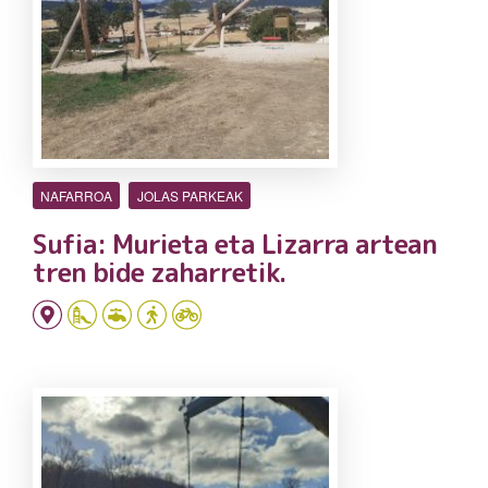
NAFARROA
JOLAS PARKEAK
Sufia: Murieta eta Lizarra artean
tren bide zaharretik.