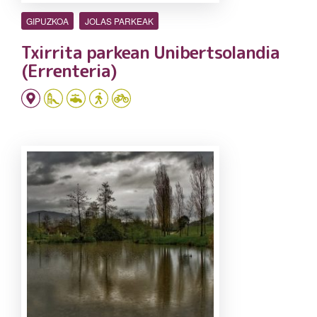
GIPUZKOA
JOLAS PARKEAK
Txirrita parkean Unibertsolandia
(Errenteria)