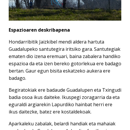
Espazioaren deskribapena
Hondarribitik Jaizkibel mendi aldera hartuta
Guadalupeko santutegira iritsiko gara. Santutegiak
ematen dio izena eremuari, baina zabalera handiko
espazioa da eta izen bereko gotorlekua ere badago
bertan. Gaur egun bisita eskatzeko aukera ere
badago.
Begiratokiak ere badaude Guadalupen eta Txingudi
badia osoa ikus daiteke. Ikuspegi zoragarria da eta
eguraldi argiarekin Lapurdiko hainbat herri ere
ikus daitezke, batez ere kostaldekoak.
Aparkaleku zabalak, belardi handiak eta mahaiak