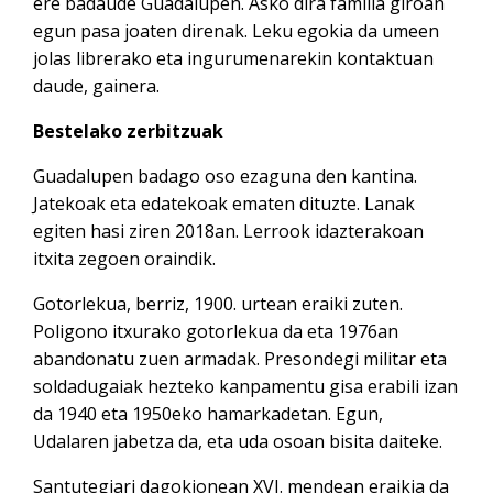
ere badaude Guadalupen. Asko dira familia giroan
egun pasa joaten direnak. Leku egokia da umeen
jolas librerako eta ingurumenarekin kontaktuan
daude, gainera.
Bestelako zerbitzuak
Guadalupen badago oso ezaguna den kantina.
Jatekoak eta edatekoak ematen dituzte. Lanak
egiten hasi ziren 2018an. Lerrook idazterakoan
itxita zegoen oraindik.
Gotorlekua, berriz, 1900. urtean eraiki zuten.
Poligono itxurako gotorlekua da eta 1976an
abandonatu zuen armadak. Presondegi militar eta
soldadugaiak hezteko kanpamentu gisa erabili izan
da 1940 eta 1950eko hamarkadetan. Egun,
Udalaren jabetza da, eta uda osoan bisita daiteke.
Santutegiari dagokionean XVI. mendean eraikia da