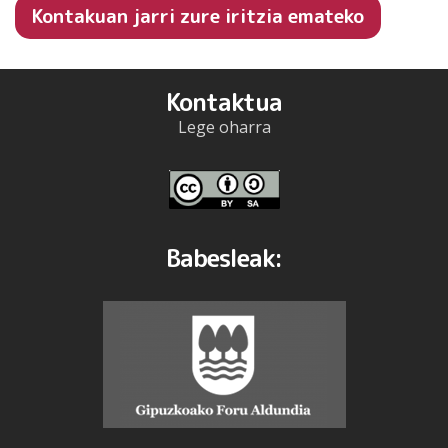
Kontakuan jarri zure iritzia emateko
Kontaktua
Lege oharra
Babesleak: