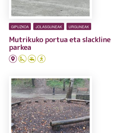
GIPUZKOA
JOLASGUNEAK
URGUNEAK
Mutrikuko portua eta slackline
parkea