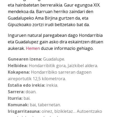
eta hainbatetan berreraikia. Gaur egungoa XIX.
mendekoa da. Barruan herriko zaindari den
Guadalupeko Ama Birjina gurtzen da, eta
Gipuzkoako zortzi irudi beltzetako bat da.
Inguruen natural paregabean dago Hondarribia
eta Guadalupez gain asko dira eskaintzen dituen
aukerak.
Hemen
duzue informazio gehiago.
Gunearen izena:
Guadalupe.
Helbidea:
Hondarribitik gora, Jaizkibel aldera.
Kokapena:
Hondarribiko sarreran dagoen
aireportutik 12,5 kilometrora.
Estalia edo irekia:
irekia.
Sarrera:
doan.
Iturria:
bai.
Komunak:
bai, tabernetan.
Irisgarritasuna:
oinez, bizikletaz… Autoentzako