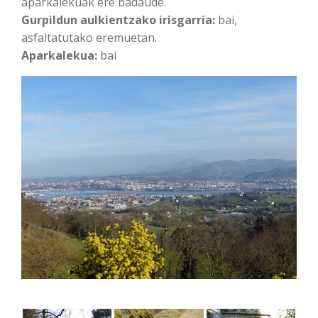
aparkalekuak ere badaude.
Gurpildun aulkientzako irisgarria:
bai,
asfaltatutako eremuetan.
Aparkalekua:
bai