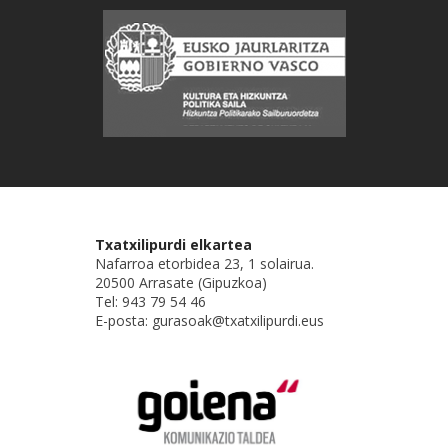
Txatxilipurdi elkartea
Nafarroa etorbidea 23, 1 solairua.
20500 Arrasate (Gipuzkoa)
Tel: 943 79 54 46
E-posta: gurasoak@txatxilipurdi.eus