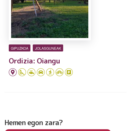
GIPUZKOA
JOLASGUNEAK
Ordizia: Oiangu
Hemen egon zara?