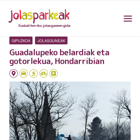
Euskal Herriko jolasguneen gida
GIPUZKOA
JOLASGUNEAK
Guadalupeko belardiak eta
gotorlekua, Hondarribian