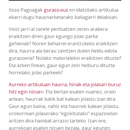
Itsso Pagoagak
guraso.eus
en idatzitako artikulua
ekarri dugu hausnarketarako baliagarri delakoan.
Inoiz jarri al zarete pentsatzen zeren arabera
eraikitzen diren gaur egungo jolas parke
gehienak? Noren beharrei erantzuteko eraikitzen
dira, haurra ala berau zaintzen duten heldu edota
gurasoena? Nolako materialekin eraikitzen dituzte?
Eta azken finean, gaur egun zein helburu dituzte
horrelako jolas parkeek?
Aurreko artikuluan haurra, hiriak eta jolasari buruz
hitz egin nizue
n. Eta bertan esaten nuenez, orain
artean, haurrak batik bat kalean jolastu izan dira.
Gaur egun baina, nahiz eta haurrek kalean jolastu,
orokorrean jolaserako “egokitutako” espazioetan
aritzen dira hainbat arrazoi tarteko. Izan ere,
aurrekoan esaten nizuen bezala, gaur egungo