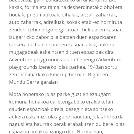
kaxak, forma eta tamaina desberdinetako ohol eta
hodiak, pneumatikoak, oihalak, altzari zaharrak,
auto zaharrak, adreiluak, sokak etab.-ez hornituta
zeuden. Lehenengo begiratuan, helduaren kasuan,
izugarrizko zabor pila batzen duen espazioaren
tankera du baina haurren kasuan aldiz, aukera
mugagabeak eskaintzen dituen espazioak dira
Adventure playgrounds-ak. Lehenengo Adventure
playgrounds izeneko jolas parkea, 1943an sortu
zen Danimarkako Emdrup herrian, Bigarren
Mundu Gerra garaian.
Mota honetako jolas parke guztien ezaugarri
komuna honakoa da, etengabeko eraldaketan
dauden espazioak direla, desegin eta sortzeko
aukera eskainiz. Jolas gune hauetan, jolas librea da
nagusi eta haurrak berak erabakitzen du bere jolas
espazioa nolakoa izango den. Normalean,