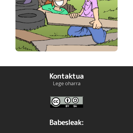
Kontaktua
Lege oharra
Babesleak: