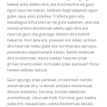
kaleak asko aldatu dira, eta ia ezinezkoa da gaur
egun haurrek kalean, helduen begiradapean egon
gabe, lasai asko jolastea. Trafikoa gero eta
basatiagoa bihurtzen ari da gure kaleetan, etxe eta
eskola arteko distantziak aldatu egin dira eta
haurrak gero eta gutxiago ibiltzen dira kaletik
bakarrik. Hori dela eta, jolasean ere nekez aritzen
dira haurrak heldu gabe eta horretarako apropos
prestatuko espazioetatik kanpo. Baina nolakoak
dira orokorrean, itxura batean haurren jolas
grinari erantzuteko sortutako jolas parkeak? Hona
hemen adibide batzuk.
Gaur egungo jolas parkeak, orokorrean nahiko
antzerakoak dira. Ia denek antzeko elementuak
dituzte jolasteko; txirrista, trostan dabiltzan
animalitxoak, ziburuak etab. Horretaz gain badira
baita ere, eskalatzeko, edota bonberoak bezala