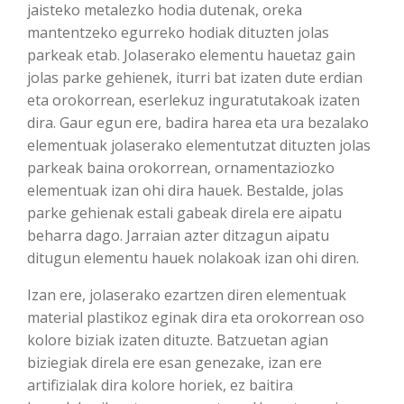
jaisteko metalezko hodia dutenak, oreka
mantentzeko egurreko hodiak dituzten jolas
parkeak etab. Jolaserako elementu hauetaz gain
jolas parke gehienek, iturri bat izaten dute erdian
eta orokorrean, eserlekuz inguratutakoak izaten
dira. Gaur egun ere, badira harea eta ura bezalako
elementuak jolaserako elementutzat dituzten jolas
parkeak baina orokorrean, ornamentaziozko
elementuak izan ohi dira hauek. Bestalde, jolas
parke gehienak estali gabeak direla ere aipatu
beharra dago. Jarraian azter ditzagun aipatu
ditugun elementu hauek nolakoak izan ohi diren.
Izan ere, jolaserako ezartzen diren elementuak
material plastikoz eginak dira eta orokorrean oso
kolore biziak izaten dituzte. Batzuetan agian
biziegiak direla ere esan genezake, izan ere
artifizialak dira kolore horiek, ez baitira