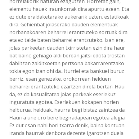
horrelakorik naturan ezagutzen. Horretaz gain,
elementu hauek iraunkorrak dira apurtu ezean. Eta
ez dute eraldaketarako aukerarik uzten, estatikoak
dira. Gehienbat jolaserako dauden elementuak
norbanakoaren beharrei erantzuteko sortuak dira
eta ez talde baten beharrei erantzuteko. Izan ere,
jolas parkeetan dauden txirristetan ezin dira haur
bat baino gehiago aldi berean jaitsi edota trostan
dabiltzan zalditxoetan pertsona bakarrarentzako
tokia egon izan ohi da.. Iturriei eta bankuei buruz
berriz, esan genezake, orokorrean helduen
beharrei erantzuteko ezartzen direla bertan. Hau
da, ez da kasualitatea jolas parkeak eserlekuz
inguratuta egotea. Eserlekuen kokapen horien
helburua, helduak, haurra begi bistaz zaintzea da.
Haurra une oro bere begiradapean egotea alegia.
Ez dut esan nahi hori txarra denik, baina kontuan
izanda haurrak denbora dezente igarotzen duela