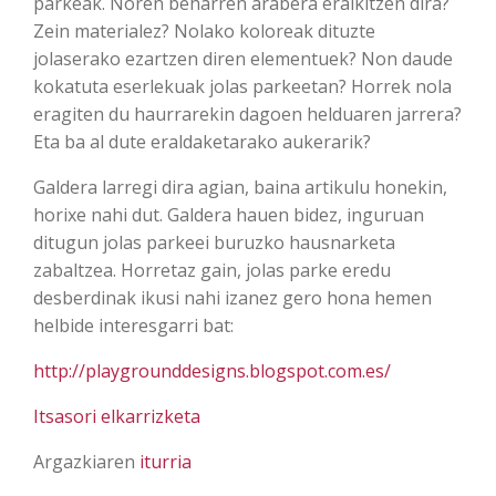
parkeak. Noren beharren arabera eraikitzen dira?
Zein materialez? Nolako koloreak dituzte
jolaserako ezartzen diren elementuek? Non daude
kokatuta eserlekuak jolas parkeetan? Horrek nola
eragiten du haurrarekin dagoen helduaren jarrera?
Eta ba al dute eraldaketarako aukerarik?
Galdera larregi dira agian, baina artikulu honekin,
horixe nahi dut. Galdera hauen bidez, inguruan
ditugun jolas parkeei buruzko hausnarketa
zabaltzea. Horretaz gain, jolas parke eredu
desberdinak ikusi nahi izanez gero hona hemen
helbide interesgarri bat:
http://playgrounddesigns.blogspot.com.es/
Itsasori elkarrizketa
Argazkiaren
iturria