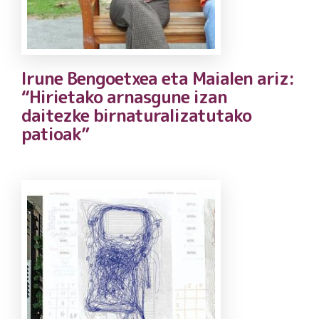
Irune Bengoetxea eta Maialen ariz:
“Hirietako arnasgune izan
daitezke birnaturalizatutako
patioak”