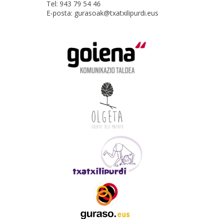
Tel: 943 79 54 46
E-posta: gurasoak@txatxilipurdi.eus