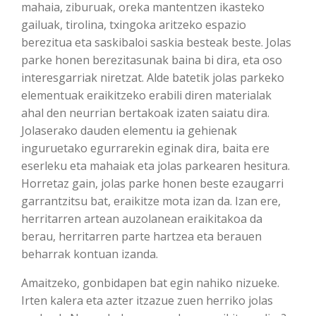
mahaia, ziburuak, oreka mantentzen ikasteko
gailuak, tirolina, txingoka aritzeko espazio
berezitua eta saskibaloi saskia besteak beste. Jolas
parke honen berezitasunak baina bi dira, eta oso
interesgarriak niretzat. Alde batetik jolas parkeko
elementuak eraikitzeko erabili diren materialak
ahal den neurrian bertakoak izaten saiatu dira.
Jolaserako dauden elementu ia gehienak
inguruetako egurrarekin eginak dira, baita ere
eserleku eta mahaiak eta jolas parkearen hesitura.
Horretaz gain, jolas parke honen beste ezaugarri
garrantzitsu bat, eraikitze mota izan da. Izan ere,
herritarren artean auzolanean eraikitakoa da
berau, herritarren parte hartzea eta berauen
beharrak kontuan izanda.
Amaitzeko, gonbidapen bat egin nahiko nizueke.
Irten kalera eta azter itzazue zuen herriko jolas