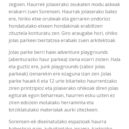
zegoen. Haurrek jolaserako zeukaten modu askeak
erakarri zuen Sorensen. Haurrak jolaserako batez
ere, hiriko etxe orubeak eta gerraren ondorioz
hondatutako etxeen hondakinak erabiltzen
zituztela konturatu zen. Giro araugabe hori, ohiko
jolas parkeei txertatzea erabaki zuen arkitektoak.
Jolas parke berri haiei adventure playgrounds
(abenturazko haur parkea) izena ezarri zioten. Hala
eta guztiz ere, junk playgrounds (zabor jolas
parkeak) izenarekin ere ezaguna izan zen. Jolas
parke hauek 6 eta 12 urte bitarteko haurrentzako
ziren printzipioz eta jolaserako ohikoak diren jolas
egiturak egon beharrean, haurren esku uzten ez
ziren edozein motatako herraminta eta
birziklatutako materialak aurki zitezkeen.
Sorensen-ek diseinatutako espazioak haurra
babesteaz gain, zuhaitzetako arrama, kartoizko