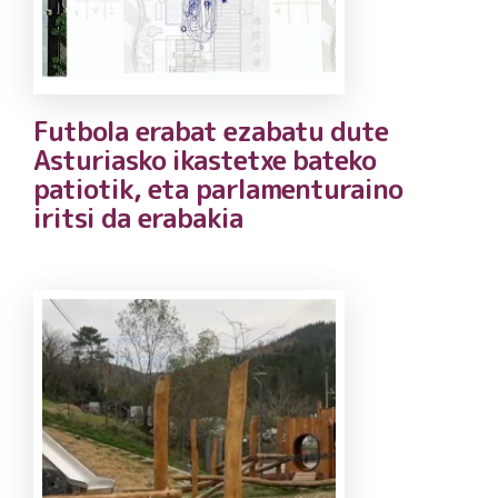
Futbola erabat ezabatu dute
Asturiasko ikastetxe bateko
patiotik, eta parlamenturaino
iritsi da erabakia