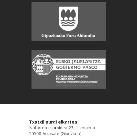
Txatxilipurdi elkartea
Nafarroa etorbidea 23, 1 solairua.
20500 Arrasate (Gipuzkoa)