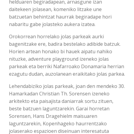
helduaren begiradapean, arnasgune izan
daitekeen jolasean, komeniko litzake une
batzuetan behintzat haurrak begiradape hori
nabaritu gabe jolasteko aukera izatea.
Orokorrean horrelako jolas parkeak aurki
bagenitzake ere, badira bestelako adibide batzuk.
Horien artean honako bi hauek aipatu nahiko
nituzke, adventure playground izeneko jolas
parkeak eta berriki Nafarroako Donamaria herrian
ezagutu dudan, auzolanean eraikitako jolas parkea.
Lehendabiziko jolas parkeak, joan den mendeko 30.
Hamarkadan Christian Th. Sorensen izeneko
arkitekto eta paisajista daniarrak sortu zituen,
beste batzuen laguntzarekin. Garai horretan
Sorensen, Hans Dragehielm maisuaren
laguntzarekin, Kopenhageko haurrentzako
jolaserako espazioen diseinuan interesatuta