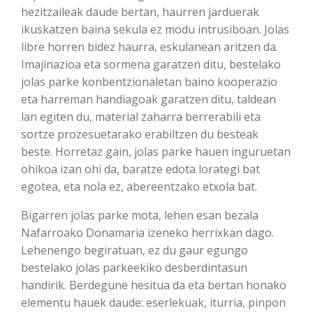
hezitzaileak daude bertan, haurren jarduerak
ikuskatzen baina sekula ez modu intrusiboan. Jolas
libre horren bidez haurra, eskulanean aritzen da.
Imajinazioa eta sormena garatzen ditu, bestelako
jolas parke konbentzionaletan baino kooperazio
eta harreman handiagoak garatzen ditu, taldean
lan egiten du, material zaharra berrerabili eta
sortze prozesuetarako erabiltzen du besteak
beste. Horretaz gain, jolas parke hauen inguruetan
ohikoa izan ohi da, baratze edota lorategi bat
egotea, eta nola ez, abereentzako etxola bat.
Bigarren jolas parke mota, lehen esan bezala
Nafarroako Donamaria izeneko herrixkan dago.
Lehenengo begiratuan, ez du gaur egungo
bestelako jolas parkeekiko desberdintasun
handirik. Berdegune hesitua da eta bertan honako
elementu hauek daude: eserlekuak, iturria, pinpon