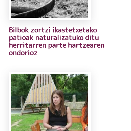
Bilbok zortzi ikastetxetako
patioak naturalizatuko ditu
herritarren parte hartzearen
ondorioz