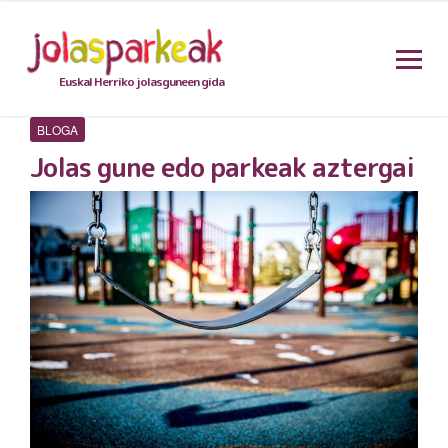
Euskal Herriko jolasguneen gida
BLOGA
Jolas gune edo parkeak aztergai