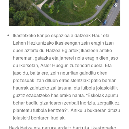
Ikastetxeko kanpo espazioa aldatzeak Haur eta
Lehen Hezkuntzako ikasleengan zein eragin izan
duen aztertu du Haizea Egiartek; ikasleen arteko
harreman, gatazka eta jarrerei nola eragin dien jaso
du ikerketan, Asier Huegun zuzendari duela. Eta
jaso du, baita ere, zein neurritan gainditu diren
prozesuak izan dituen erresistentziak: patio berrian
haurrak zaintzeko zailtasuna, eta futbola jolastokitik
guztiz ezabatzeko hasierako nahia. “Eskolak apurtu
behar baditu gizartearen zenbait inertzia, zergatik ez
planteatu futbola kentzea?”. Artikulu bukaeran dituzu
jolastoki berriaren irudiak.
Hezkidetza eta natura ardatz hartuta, ikastetxeko