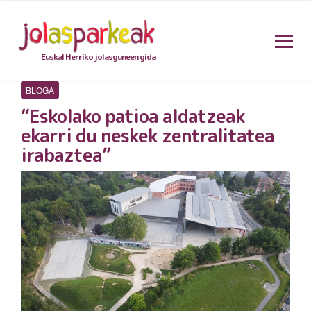
Euskal Herriko jolasguneen gida
BLOGA
“Eskolako patioa aldatzeak
ekarri du neskek zentralitatea
irabaztea”