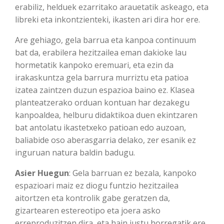
erabiliz, helduek ezarritako arauetatik askeago, eta
libreki eta inkontzienteki, ikasten ari dira hor ere.
Are gehiago, gela barrua eta kanpoa continuum
bat da, erabilera hezitzailea eman dakioke lau
hormetatik kanpoko eremuari, eta ezin da
irakaskuntza gela barrura murriztu eta patioa
izatea zaintzen duzun espazioa baino ez. Klasea
planteatzerako orduan kontuan har dezakegu
kanpoaldea, helburu didaktikoa duen ekintzaren
bat antolatu ikastetxeko patioan edo auzoan,
baliabide oso aberasgarria delako, zer esanik ez
inguruan natura baldin badugu.
Asier Huegun
: Gela barruan ez bezala, kanpoko
espazioari maiz ez diogu funtzio hezitzailea
aitortzen eta kontrolik gabe geratzen da,
gizartearen estereotipo eta joera asko
erreproduzitzen dira, eta hain justu horregatik ere