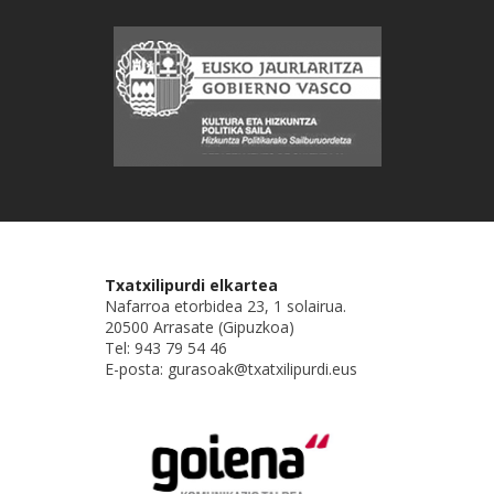
Txatxilipurdi elkartea
Nafarroa etorbidea 23, 1 solairua.
20500 Arrasate (Gipuzkoa)
Tel: 943 79 54 46
E-posta: gurasoak@txatxilipurdi.eus