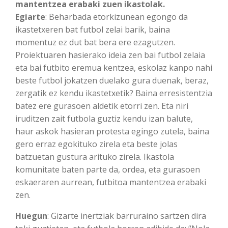
mantentzea erabaki zuen ikastolak.
Egiarte
: Beharbada etorkizunean egongo da
ikastetxeren bat futbol zelai barik, baina
momentuz ez dut bat bera ere ezagutzen.
Proiektuaren hasierako ideia zen bai futbol zelaia
eta bai futbito eremua kentzea, eskolaz kanpo nahi
beste futbol jokatzen duelako gura duenak, beraz,
zergatik ez kendu ikastetxetik? Baina erresistentzia
batez ere gurasoen aldetik etorri zen. Eta niri
iruditzen zait futbola guztiz kendu izan balute,
haur askok hasieran protesta egingo zutela, baina
gero erraz egokituko zirela eta beste jolas
batzuetan gustura arituko zirela. Ikastola
komunitate baten parte da, ordea, eta gurasoen
eskaeraren aurrean, futbitoa mantentzea erabaki
zen.
Huegun
: Gizarte inertziak barruraino sartzen dira