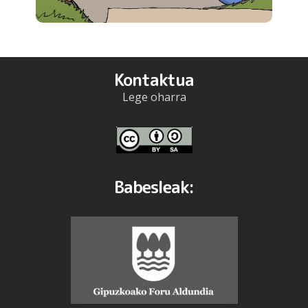
Kontaktua
Lege oharra
Babesleak: