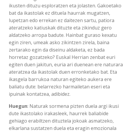
ikusten dituzu esploratzen eta jolasten. Gakoetako
bat da ikastolak ez dituela haurrak mugatzen,
lupetzan edo errekan ez daitezen sartu, patiora
ateratzeko katiuskak dituzte eta zikinduz gero
aldatzeko arropa badute. Hainbat guraso kexatu
egin ziren, umeak asko zikintzen zirela, baina
zertarako egin da diseinu aldaketa, ez bada
horretaz gozatzeko? Euskal Herrian zenbat euri
egiten duen jakitun, euria ari duenean ere naturara
ateratzea da ikastolak duen erronketako bat. Eta
ikasgela barrukoa naturan egiteko aukera ere
baliatu dute: belarrezko harmailetan eseri eta
ipuinak kontatzea, adibidez.
Huegun
: Naturak sormena pizten duela argi ikusi
dute ikastolako irakasleek, haurrek baliabide
gehiago erabiltzen dituztela jokoak asmatzeko,
elkarlana sustatzen duela eta eragin emozionala