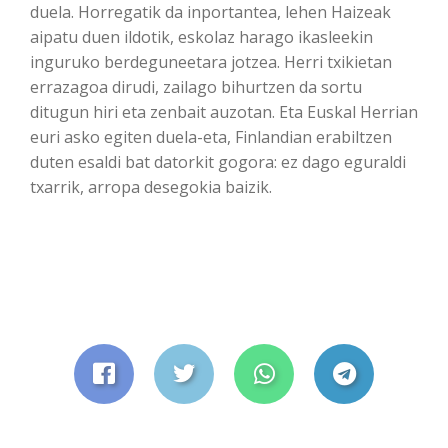
duela. Horregatik da inportantea, lehen Haizeak
aipatu duen ildotik, eskolaz harago ikasleekin
inguruko berdeguneetara jotzea. Herri txikietan
errazagoa dirudi, zailago bihurtzen da sortu
ditugun hiri eta zenbait auzotan. Eta Euskal Herrian
euri asko egiten duela-eta, Finlandian erabiltzen
duten esaldi bat datorkit gogora: ez dago eguraldi
txarrik, arropa desegokia baizik.