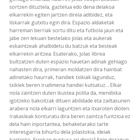
sortzen dituztela, gaztelua edo dena delakoa
elkarrekin egiten jartzen direla adibidez, eta
liskarrak gutxitu egin dira. Espazio aldaketak
harreman berriak sortu ditu eta futbola jaun eta
jabe zen lekuan bestelako jolas eta aukerak
eskaintzeak ahalbidetu du batzuk eta besteak
elkarrekin aritzea. Esaterako, jolas librea
bultzatzen duten espazio hauetan adinak gehiago
nahasten dira, primeran moldatzen dira hainbat
adinetako haurrak, handiek txikiak lagunduz,
txikiek beren irudimena handiei kutsatuz… Elkar
nola zaintzen duten ikustea polita da, mendixka
igotzeko bakoitzak dituen abilidade eta zailtasunen
arabera nola elkarri laguntzen eta itxaroten dioten.
Irakasleak konturatu dira beren zaintza funtzioa ez
dela hain inportantea, behaketarako tarte
interesgarria bihurtu dela jolastokia, ideiak
hartzeko. Errekan gustura ari direla? Egin dezagun