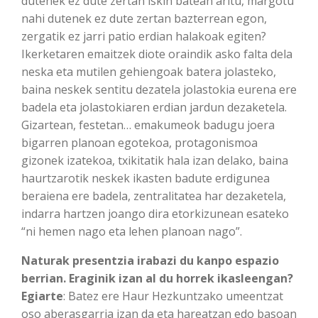
dutenek ez dute zertan iskin batean aritu, margotu
nahi dutenek ez dute zertan bazterrean egon,
zergatik ez jarri patio erdian halakoak egiten?
Ikerketaren emaitzek diote oraindik asko falta dela
neska eta mutilen gehiengoak batera jolasteko,
baina neskek sentitu dezatela jolastokia eurena ere
badela eta jolastokiaren erdian jardun dezaketela.
Gizartean, festetan… emakumeok badugu joera
bigarren planoan egotekoa, protagonismoa
gizonek izatekoa, txikitatik hala izan delako, baina
haurtzarotik neskek ikasten badute erdigunea
beraiena ere badela, zentralitatea har dezaketela,
indarra hartzen joango dira etorkizunean esateko
“ni hemen nago eta lehen planoan nago”.
Naturak presentzia irabazi du kanpo espazio
berrian. Eraginik izan al du horrek ikasleengan?
Egiarte
: Batez ere Haur Hezkuntzako umeentzat
oso aberasgarria izan da eta hareatzan edo basoan