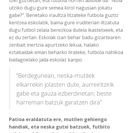
toki guztietan, eta futbola horren adibide da: “Nola
utziko dugu gure semea kirol nagusian jokatu
gabe?”. Benetako iraultza litzateke futbola guztiz
kentzea eskolatik, baina gure iruditerian iltzatuta
dugu futbol zelaia berezkoa dutela ikastetxeek, eta
ez du zertan. Eskolak izan behar badu gizartearen
zenbait inertzia apurtzeko lekua, halako
eztabaidak eman beharko lirateke, futbola nahikoa
badagoelako jada eskolaz kanpo.
“Berdegunean, neska-mutilek
elkarrekin jolasten dute, aurreiritzirik
gabe eta gauza ezberdinetan; beste
harreman batzuk garatzen dira”
Patioa eraldatuta ere, mutilen gehiengo
handiak, eta neska gutxi batzuek, futbito