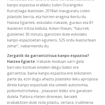
kanpo espazioa eraldatu zuten Durangoko
Kurutziaga ikastolan. 2018an inauguratu zuten
jolastoki berria, eta horren eragina ikertu du
Haizea Egiartek, eskolako irakasle, guraso eta 81
ikasleren iritzia bilduta. Azken finean, “haurrek
gutxienez 30 minutu igarotzen dute eskolako
kanpo espazioetan egunero, 525 ordu ikasturtean
zehar”, nabarmendu du.
Zergatik da garrantzitsua kanpo espazioa?
Haizea Egiarte
: Irakasle moduan sarri gela
barruko kontuei ematen diegu batez ere
garrantzia, baina kanpo espazioa ere eskolaren
parte da, ezin dugu ahaztu jolasteko leku aproposa
direla kanpo espazioak eta umeek autonomia,
psikomotrizitatea… jolasaren bidez ere garatzen
dutela. Patiora irteten direnean, beraiek
erabakitzen dute nola jolastu, zertara, irudimena