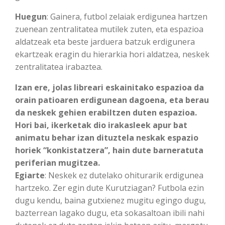
Huegun
: Gainera, futbol zelaiak erdigunea hartzen
zuenean zentralitatea mutilek zuten, eta espazioa
aldatzeak eta beste jarduera batzuk erdigunera
ekartzeak eragin du hierarkia hori aldatzea, neskek
zentralitatea irabaztea.
Izan ere, jolas libreari eskainitako espazioa da
orain patioaren erdigunean dagoena, eta berau
da neskek gehien erabiltzen duten espazioa.
Hori bai, ikerketak dio irakasleek apur bat
animatu behar izan dituztela neskak espazio
horiek “konkistatzera”, hain dute barneratuta
periferian mugitzea.
Egiarte
: Neskek ez dutelako ohiturarik erdigunea
hartzeko. Zer egin dute Kurutziagan? Futbola ezin
dugu kendu, baina gutxienez mugitu egingo dugu,
bazterrean lagako dugu, eta sokasaltoan ibili nahi