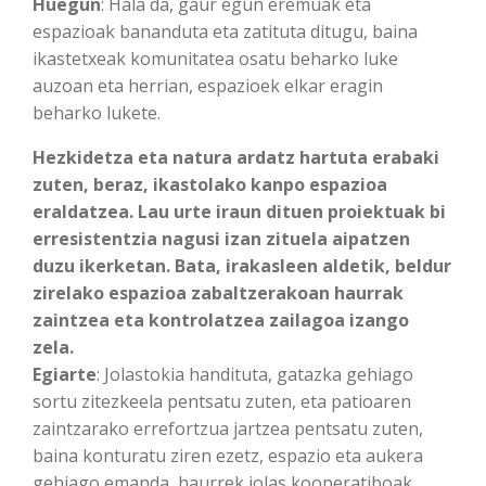
Huegun
: Hala da, gaur egun eremuak eta
espazioak bananduta eta zatituta ditugu, baina
ikastetxeak komunitatea osatu beharko luke
auzoan eta herrian, espazioek elkar eragin
beharko lukete.
Hezkidetza eta natura ardatz hartuta erabaki
zuten, beraz, ikastolako kanpo espazioa
eraldatzea. Lau urte iraun dituen proiektuak bi
erresistentzia nagusi izan zituela aipatzen
duzu ikerketan. Bata, irakasleen aldetik, beldur
zirelako espazioa zabaltzerakoan haurrak
zaintzea eta kontrolatzea zailagoa izango
zela.
Egiarte
: Jolastokia handituta, gatazka gehiago
sortu zitezkeela pentsatu zuten, eta patioaren
zaintzarako errefortzua jartzea pentsatu zuten,
baina konturatu ziren ezetz, espazio eta aukera
gehiago emanda, haurrek jolas kooperatiboak