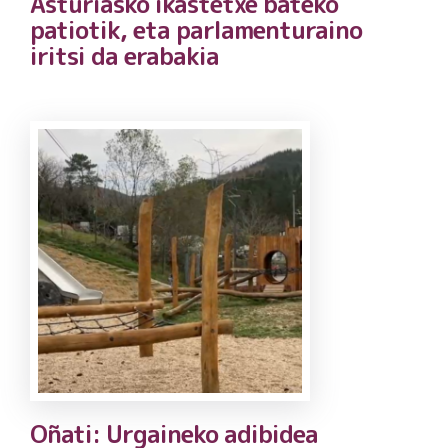
Asturiasko ikastetxe bateko
patiotik, eta parlamenturaino
iritsi da erabakia
Oñati: Urgaineko adibidea