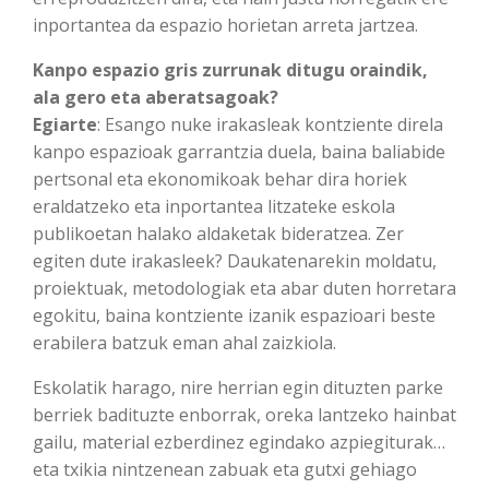
inportantea da espazio horietan arreta jartzea.
Kanpo espazio gris zurrunak ditugu oraindik,
ala gero eta aberatsagoak?
Egiarte
: Esango nuke irakasleak kontziente direla
kanpo espazioak garrantzia duela, baina baliabide
pertsonal eta ekonomikoak behar dira horiek
eraldatzeko eta inportantea litzateke eskola
publikoetan halako aldaketak bideratzea. Zer
egiten dute irakasleek? Daukatenarekin moldatu,
proiektuak, metodologiak eta abar duten horretara
egokitu, baina kontziente izanik espazioari beste
erabilera batzuk eman ahal zaizkiola.
Eskolatik harago, nire herrian egin dituzten parke
berriek badituzte enborrak, oreka lantzeko hainbat
gailu, material ezberdinez egindako azpiegiturak…
eta txikia nintzenean zabuak eta gutxi gehiago