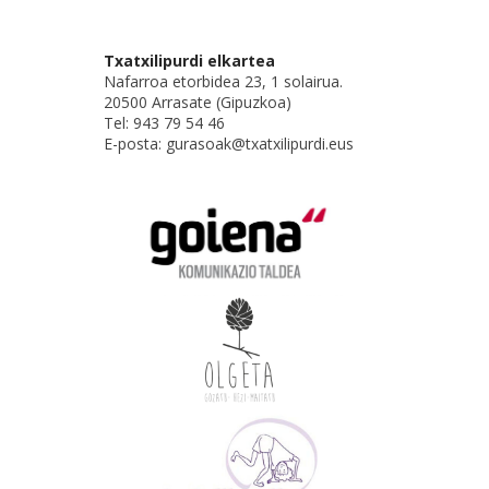
Txatxilipurdi elkartea
Nafarroa etorbidea 23, 1 solairua.
20500 Arrasate (Gipuzkoa)
Tel: 943 79 54 46
E-posta: gurasoak@txatxilipurdi.eus