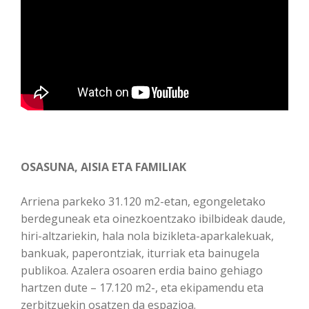
OSASUNA, AISIA ETA FAMILIAK
Arriena parkeko 31.120 m2-etan, egongeletako
berdeguneak eta oinezkoentzako ibilbideak daude,
hiri-altzariekin, hala nola bizikleta-aparkalekuak,
bankuak, paperontziak, iturriak eta bainugela
publikoa. Azalera osoaren erdia baino gehiago
hartzen dute – 17.120 m2-, eta ekipamendu eta
zerbitzuekin osatzen da espazioa.