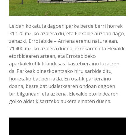
Leioan kokatuta dagoen parke berde berri horrek
31.120 m2-ko azalera du, eta Elexalde auzoan dago,
zehazki, Errotabide – Arriena eremu naturalean,
71.400 m2-ko azalera duena, errekaren eta Elexalde
etorbidearen artean, eta Errotabideko
aparkalekutik Irlandesas ikastetxeraino luzatzen
da. Parkeak oinezkoentzako hiru sarbide ditu;
horietako bat berria da, Errotatik parkeraino
doana, beste bat udaletxearen ondoan dagoen
biribilgunean, eta azkena, Elexalde etorbidearen
goiko aldetik sartzeko aukera ematen duena.