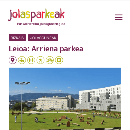
Euskal Herriko jolasguneen gida
BIZKAIA
JOLASGUNEAK
Leioa: Arriena parkea