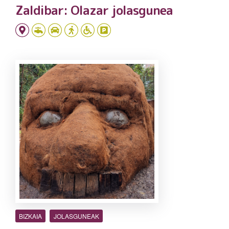
Zaldibar: Olazar jolasgunea
BIZKAIA
JOLASGUNEAK