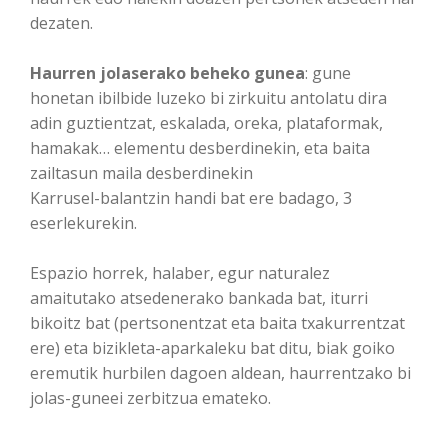
dezaten.
Haurren jolaserako beheko gunea
: gune
honetan ibilbide luzeko bi zirkuitu antolatu dira
adin guztientzat, eskalada, oreka, plataformak,
hamakak… elementu desberdinekin, eta baita
zailtasun maila desberdinekin
Karrusel-balantzin handi bat ere badago, 3
eserlekurekin.
Espazio horrek, halaber, egur naturalez
amaitutako atsedenerako bankada bat, iturri
bikoitz bat (pertsonentzat eta baita txakurrentzat
ere) eta bizikleta-aparkaleku bat ditu, biak goiko
eremutik hurbilen dagoen aldean, haurrentzako bi
jolas-guneei zerbitzua emateko.