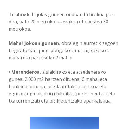
Tirolinak
: bi jolas guneen ondoan bi tirolina jarri
dira, bata 20 metroko luzerakoa eta bestea 30
metrokoa,
Mahai jokoen gunean
, obra egin aurretik zegoen
begiratokian, ping-pongeko 2 mahai, xakeko 2
mahai eta partxiseko 2 mahai
•
Merenderoa
, aisialdirako eta atsedenerako
gunea, 2.000 m2 hartzen dituena, 6 mahai eta
bankada dituena, birziklatutako plastikoz eta
egurrez eginak, iturri bikoitza (pertsonentzat eta
txakurrentzat) eta bizikletentzako aparkalekua.