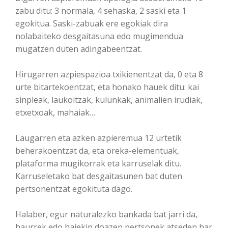
zabu ditu: 3 normala, 4 sehaska, 2 saski eta 1
egokitua. Saski-zabuak ere egokiak dira
nolabaiteko desgaitasuna edo mugimendua
mugatzen duten adingabeentzat.
Hirugarren azpiespazioa txikienentzat da, 0 eta 8
urte bitartekoentzat, eta honako hauek ditu: kai
sinpleak, laukoitzak, kulunkak, animalien irudiak,
etxetxoak, mahaiak…
Laugarren eta azken azpieremua 12 urtetik
beherakoentzat da, eta oreka-elementuak,
plataforma mugikorrak eta karruselak ditu.
Karruseletako bat desgaitasunen bat duten
pertsonentzat egokituta dago.
Halaber, egur naturalezko bankada bat jarri da,
haurrek edo haiekin doazen pertsonek atseden har