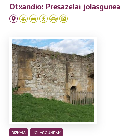
Otxandio: Presazelai jolasgunea
BIZKAIA
JOLASGUNEAK