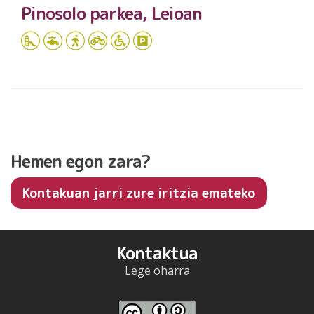
Pinosolo parkea, Leioan
Hemen egon zara?
Kontakuan jarri zure iritzia emateko
Kontaktua
Lege oharra