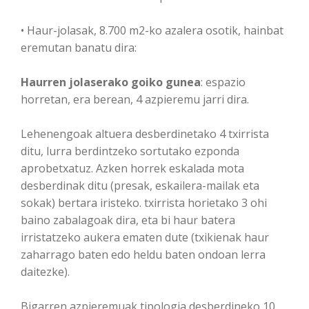
• Haur-jolasak, 8.700 m2-ko azalera osotik, hainbat
eremutan banatu dira:
Haurren jolaserako goiko gunea
: espazio
horretan, era berean, 4 azpieremu jarri dira.
Lehenengoak altuera desberdinetako 4 txirrista
ditu, lurra berdintzeko sortutako ezponda
aprobetxatuz. Azken horrek eskalada mota
desberdinak ditu (presak, eskailera-mailak eta
sokak) bertara iristeko. txirrista horietako 3 ohi
baino zabalagoak dira, eta bi haur batera
irristatzeko aukera ematen dute (txikienak haur
zaharrago baten edo heldu baten ondoan lerra
daitezke).
Bigarren azpieremuak tipologia desberdineko 10