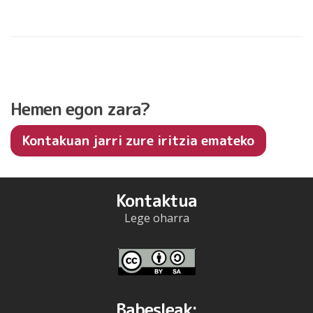
Hemen egon zara?
Kontakuan jarri zure iritzia emateko
Kontaktua
Lege oharra
Babesleak: