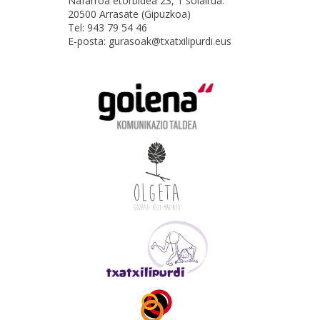
Nafarroa etorbidea 23, 1 solairua.
20500 Arrasate (Gipuzkoa)
Tel: 943 79 54 46
E-posta: gurasoak@txatxilipurdi.eus