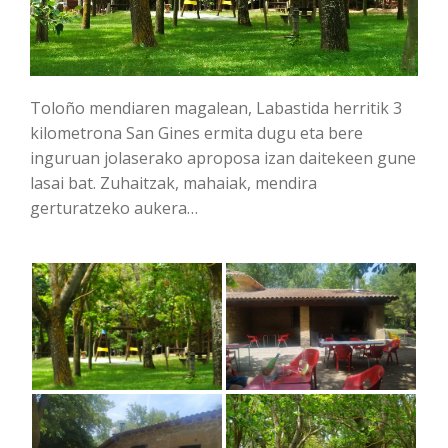
Toloño mendiaren magalean, Labastida herritik 3
kilometrona San Gines ermita dugu eta bere
inguruan jolaserako aproposa izan daitekeen gune
lasai bat. Zuhaitzak, mahaiak, mendira
gerturatzeko aukera…