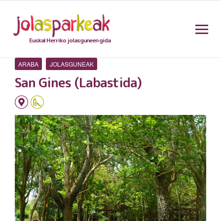
Euskal Herriko jolasguneen gida
ARABA
JOLASGUNEAK
San Gines (Labastida)