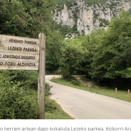
ko herrien artean dago kokatuta Lezeko parkea, Aizkorri-Ar