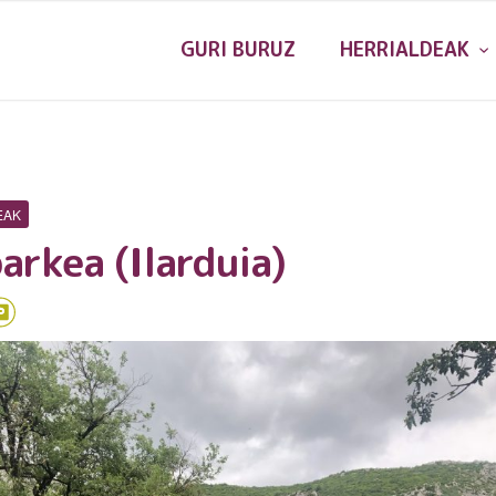
GURI BURUZ
HERRIALDEAK
EAK
arkea (Ilarduia)