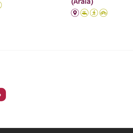
(Araia)
o