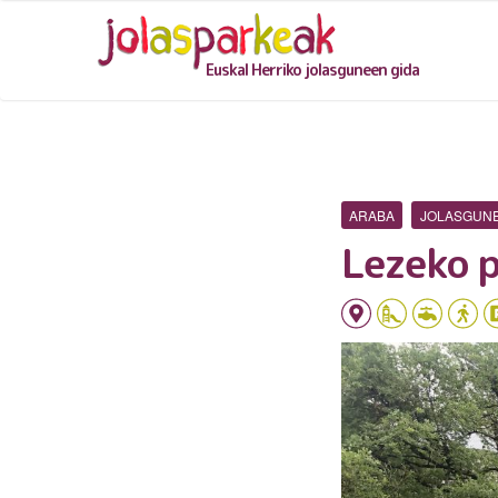
Euskal Herriko jolasguneen gida
ARABA
JOLASGUN
Lezeko p