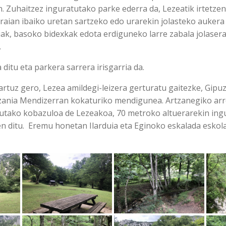
. Zuhaitzez inguratutako parke ederra da, Lezeatik irtetzen
raian ibaiko uretan sartzeko edo urarekin jolasteko aukera
ak, basoko bidexkak edota erdiguneko larre zabala jolasera
.
 ditu eta parkera sarrera irisgarria da.
artuz gero, Lezea amildegi-leizera gerturatu gaitezke, Gipu
tzania Mendizerran kokaturiko mendigunea. Artzanegiko arro
tutako kobazuloa de Lezeakoa, 70 metroko altuerarekin ing
en ditu. Eremu honetan Ilarduia eta Eginoko eskalada esko