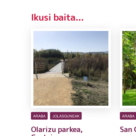
Ikusi baita...
ARABA
JOLASGUNEAK
ARABA
Olarizu parkea,
San 