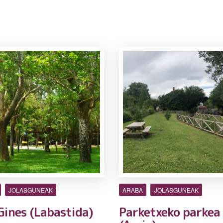
JOLASGUNEAK
ARABA
JOLASGUNEAK
Gines (Labastida)
Parketxeko parkea