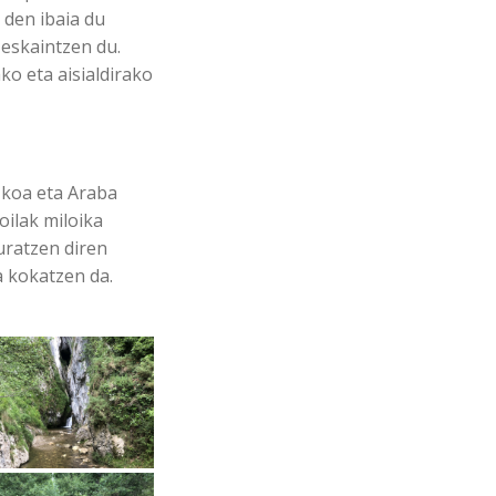
 den ibaia du
 eskaintzen du.
ko eta aisialdirako
zkoa eta Araba
ilak miloika
uratzen diren
la kokatzen da.