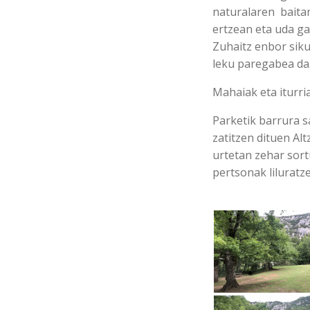
naturalaren baitan
ertzean eta uda ga
Zuhaitz enbor siku
leku paregabea da
Mahaiak eta iturria
Parketik barrura s
zatitzen dituen Al
urtetan zehar sor
pertsonak liluratz