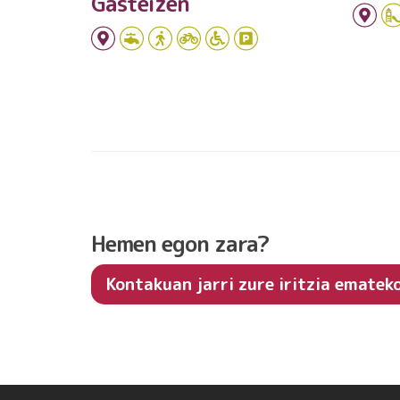
Gasteizen
Hemen egon zara?
Kontakuan jarri zure iritzia ematek