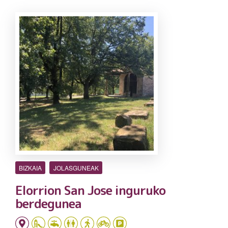
BIZKAIA
JOLASGUNEAK
Elorrion San Jose inguruko
berdegunea