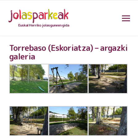
Euskal Herriko jolasguneen gida
Torrebaso (Eskoriatza) – argazki
galeria