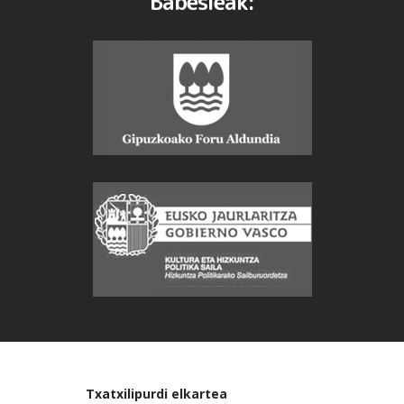
Babesleak:
Txatxilipurdi elkartea