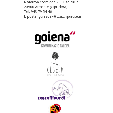
Nafarroa etorbidea 23, 1 solairua.
20500 Arrasate (Gipuzkoa)
Tel: 943 79 54 46
E-posta: gurasoak@txatxilipurdi.eus