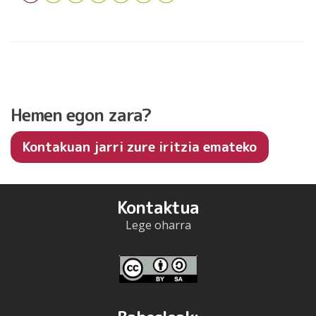
Hemen egon zara?
Kontakuan jarri zure iritzia emateko
Kontaktua
Lege oharra