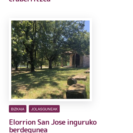
BIZKAIA
JOLASGUNEAK
Elorrion San Jose inguruko
berdegunea