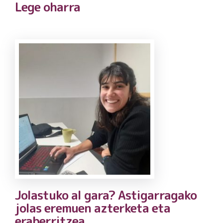
Lege oharra
Jolastuko al gara? Astigarragako
jolas eremuen azterketa eta
eraberritzea