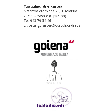
Txatxilipurdi elkartea
Nafarroa etorbidea 23, 1 solairua.
20500 Arrasate (Gipuzkoa)
Tel: 943 79 54 46
E-posta: gurasoak@txatxilipurdi.eus