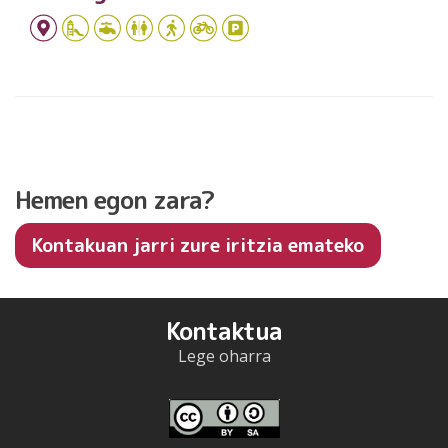
Hemen egon zara?
Kontakuan jarri zure iritzia emateko
Kontaktua
Lege oharra