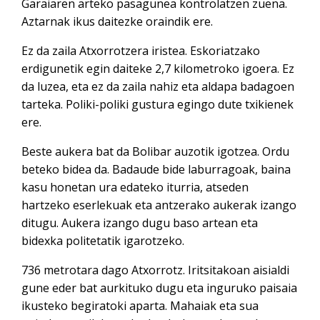
Garaiaren arteko pasagunea kontrolatzen zuena.
Aztarnak ikus daitezke oraindik ere.
Ez da zaila Atxorrotzera iristea. Eskoriatzako
erdigunetik egin daiteke 2,7 kilometroko igoera. Ez
da luzea, eta ez da zaila nahiz eta aldapa badagoen
tarteka. Poliki-poliki gustura egingo dute txikienek
ere.
Beste aukera bat da Bolibar auzotik igotzea. Ordu
beteko bidea da. Badaude bide laburragoak, baina
kasu honetan ura edateko iturria, atseden
hartzeko eserlekuak eta antzerako aukerak izango
ditugu. Aukera izango dugu baso artean eta
bidexka politetatik igarotzeko.
736 metrotara dago Atxorrotz. Iritsitakoan aisialdi
gune eder bat aurkituko dugu eta inguruko paisaia
ikusteko begiratoki aparta. Mahaiak eta sua