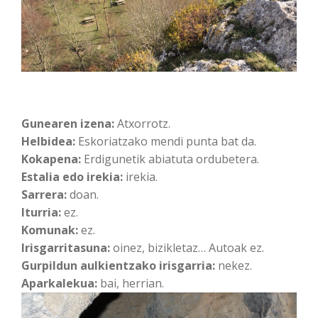
Gunearen izena:
Atxorrotz.
Helbidea:
Eskoriatzako mendi punta bat da.
Kokapena:
Erdigunetik abiatuta ordubetera.
Estalia edo irekia:
irekia.
Sarrera:
doan.
Iturria:
ez.
Komunak:
ez.
Irisgarritasuna:
oinez, bizikletaz… Autoak ez.
Gurpildun aulkientzako irisgarria:
nekez.
Aparkalekua:
bai, herrian.