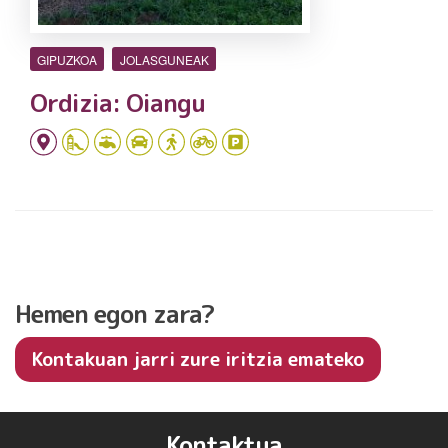
GIPUZKOA
JOLASGUNEAK
Ordizia: Oiangu
Hemen egon zara?
Kontakuan jarri zure iritzia emateko
Kontaktua