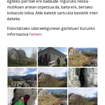
egiteko parrilak ere badaude. Inguruko neska-
mutikoen artean ospetsua da, baita ere, bertako
kobazulo txikia. Alde batetik sartu eta bestetik irten
daiteke.
Eskoriatzako udal webgunean gazteluari buruzko
informazioa
hemen
.