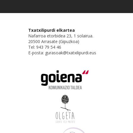
Txatxilipurdi elkartea
Nafarroa etorbidea 23, 1 solairua.
20500 Arrasate (Gipuzkoa)
Tel: 943 79 54 46
E-posta: gurasoak@txatxilipurdi.eus