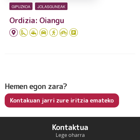
GIPUZKOA
JOLASGUNEAK
Ordizia: Oiangu
Hemen egon zara?
Kontakuan jarri zure iritzia emateko
Kontaktua
Lege oharra