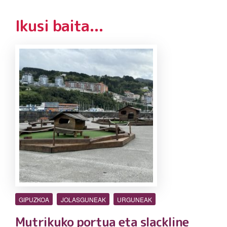
Ikusi baita...
GIPUZKOA
JOLASGUNEAK
URGUNEAK
Mutrikuko portua eta slackline