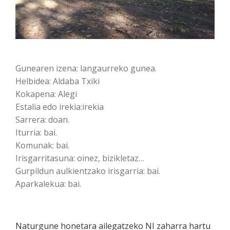
Gunearen izena: langaurreko gunea.
Helbidea: Aldaba Txiki
Kokapena: Alegi
Estalia edo irekia:irekia
Sarrera: doan.
Iturria: bai.
Komunak: bai.
Irisgarritasuna: oinez, bizikletaz…
Gurpildun aulkientzako irisgarria: bai.
Aparkalekua: bai.
Naturgune honetara ailegatzeko NI zaharra hartu