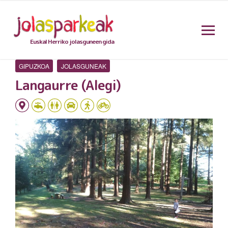
Euskal Herriko jolasguneen gida
GIPUZKOA
JOLASGUNEAK
Langaurre (Alegi)