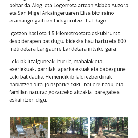
behar da. Alegi eta Legorreta artean Aldaba Auzora
eta San Migel Arkaingeruaren Eliza bitxiraino
eramango gaituen bidegurutze bat dago
Igotzen hasi eta 1,5 kilometroetara eskubiruntz
desbiderapen bat dugu, bidexka hau hartu eta 800
metroetara Langaurre Landetara iritsiko gara.
Lekuak itzalguneak, iturria, mahaiak eta
eserlekuak, parrilak, aparkalekuak eta babesgune
txiki bat dauka. Hemendik
ibilaldi ezberdinak
habiatzen dira. Jolasparke txiki bat ere badu, eta
familian naturaz gozatzeko aitzakia paregabea
eskaintzen digu.