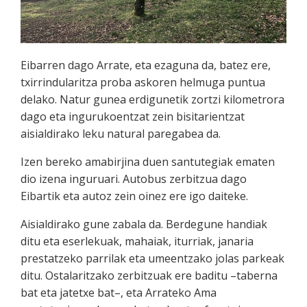
Eibarren dago Arrate, eta ezaguna da, batez ere,
txirrindularitza proba askoren helmuga puntua
delako. Natur gunea erdigunetik zortzi kilometrora
dago eta ingurukoentzat zein bisitarientzat
aisialdirako leku natural paregabea da.
Izen bereko amabirjina duen santutegiak ematen
dio izena inguruari. Autobus zerbitzua dago
Eibartik eta autoz zein oinez ere igo daiteke.
Aisialdirako gune zabala da. Berdegune handiak
ditu eta eserlekuak, mahaiak, iturriak, janaria
prestatzeko parrilak eta umeentzako jolas parkeak
ditu. Ostalaritzako zerbitzuak ere baditu –taberna
bat eta jatetxe bat–, eta Arrateko Ama