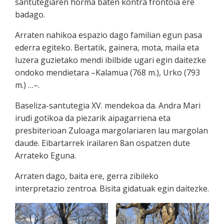
santutegiaren horma baten kontra frontoia ere
badago.
Arraten nahikoa espazio dago familian egun pasa
ederra egiteko. Bertatik, gainera, mota, maila eta
luzera guzietako mendi ibilbide ugari egin daitezke
ondoko mendietara –Kalamua (768 m.), Urko (793
m.) …–.
Baseliza-santutegia XV. mendekoa da. Andra Mari
irudi gotikoa da piezarik aipagarriena eta
presbiterioan Zuloaga margolariaren lau margolan
daude. Eibartarrek irailaren 8an ospatzen dute
Arrateko Eguna.
Arraten dago, baita ere, gerra zibileko
interpretazio zentroa. Bisita gidatuak egin daitezke.