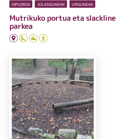
GIPUZKOA
JOLASGUNEAK
URGUNEAK
Mutrikuko portua eta slackline
parkea