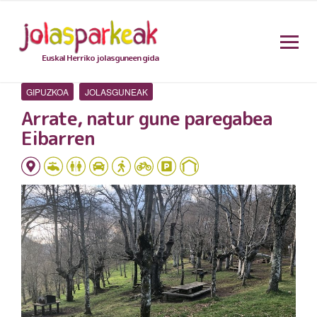
Euskal Herriko jolasguneen gida
GIPUZKOA
JOLASGUNEAK
Arrate, natur gune paregabea
Eibarren