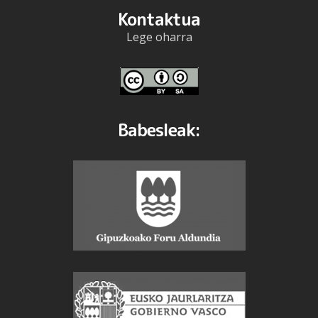
Kontaktua
Lege oharra
Babesleak: