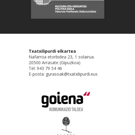
Txatxilipurdi elkartea
Nafarroa etorbidea 23, 1 solairua.
20500 Arrasate (Gipuzkoa)
Tel: 943 79 54 46
E-posta: gurasoak@txatxilipurdi.eus