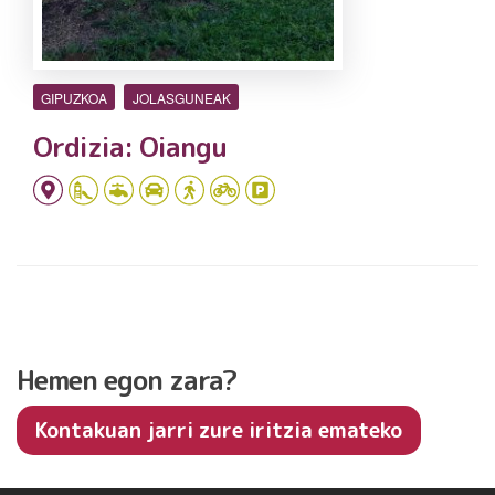
GIPUZKOA
JOLASGUNEAK
Ordizia: Oiangu
Hemen egon zara?
Kontakuan jarri zure iritzia emateko