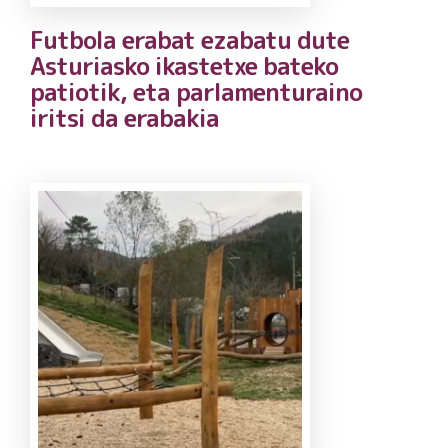
Futbola erabat ezabatu dute
Asturiasko ikastetxe bateko
patiotik, eta parlamenturaino
iritsi da erabakia