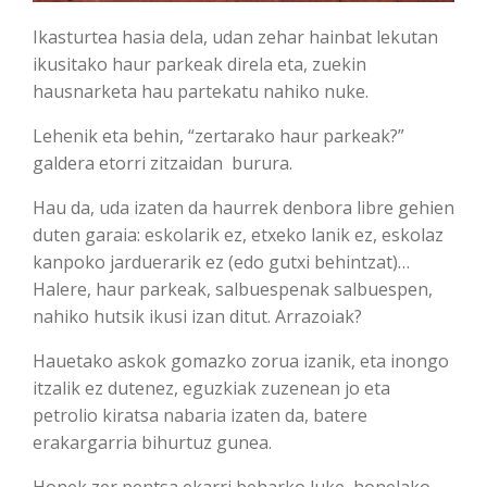
Ikasturtea hasia dela, udan zehar hainbat lekutan
ikusitako haur parkeak direla eta, zuekin
hausnarketa hau partekatu nahiko nuke.
Lehenik eta behin, “zertarako haur parkeak?”
galdera etorri zitzaidan burura.
Hau da, uda izaten da haurrek denbora libre gehien
duten garaia: eskolarik ez, etxeko lanik ez, eskolaz
kanpoko jarduerarik ez (edo gutxi behintzat)…
Halere, haur parkeak, salbuespenak salbuespen,
nahiko hutsik ikusi izan ditut. Arrazoiak?
Hauetako askok gomazko zorua izanik, eta inongo
itzalik ez dutenez, eguzkiak zuzenean jo eta
petrolio kiratsa nabaria izaten da, batere
erakargarria bihurtuz gunea.
Honek zer pentsa ekarri beharko luke, honelako