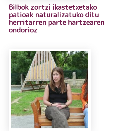
Bilbok zortzi ikastetxetako
patioak naturalizatuko ditu
herritarren parte hartzearen
ondorioz