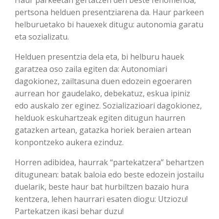
pertsona helduen presentziarena da. Haur parkeen
helburuetako bi hauexek ditugu: autonomia garatu
eta sozializatu.
Helduen presentzia dela eta, bi helburu hauek
garatzea oso zaila egiten da: Autonomiari
dagokionez, zailtasuna duen edozein egoeraren
aurrean hor gaudelako, debekatuz, eskua ipiniz
edo auskalo zer eginez. Sozializazioari dagokionez,
helduok eskuhartzeak egiten ditugun haurren
gatazken artean, gatazka horiek beraien artean
konpontzeko aukera ezinduz.
Horren adibidea, haurrak “partekatzera” behartzen
ditugunean: batak baloia edo beste edozein jostailu
duelarik, beste haur bat hurbiltzen bazaio hura
kentzera, lehen haurrari esaten diogu: Utziozu!
Partekatzen ikasi behar duzu!