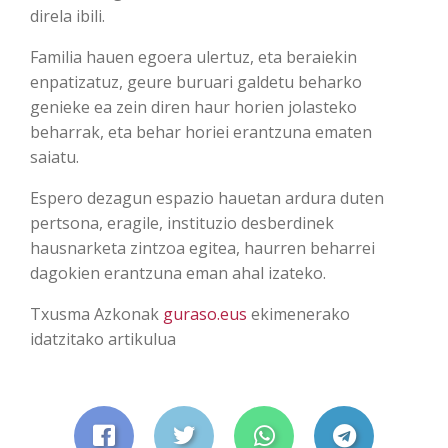
direla ibili.
Familia hauen egoera ulertuz, eta beraiekin
enpatizatuz, geure buruari galdetu beharko
genieke ea zein diren haur horien jolasteko
beharrak, eta behar horiei erantzuna ematen
saiatu.
Espero dezagun espazio hauetan ardura duten
pertsona, eragile, instituzio desberdinek
hausnarketa zintzoa egitea, haurren beharrei
dagokien erantzuna eman ahal izateko.
Txusma Azkonak
guraso.eus
ekimenerako
idatzitako artikulua