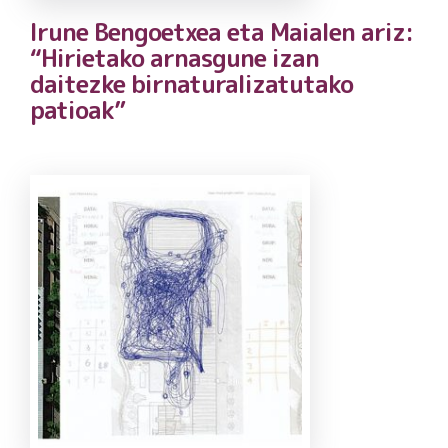
Irune Bengoetxea eta Maialen ariz:
“Hirietako arnasgune izan
daitezke birnaturalizatutako
patioak”