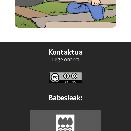
Kontaktua
Lege oharra
Babesleak: