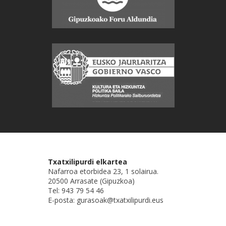
Txatxilipurdi elkartea
Nafarroa etorbidea 23, 1 solairua.
20500 Arrasate (Gipuzkoa)
Tel: 943 79 54 46
E-posta: gurasoak@txatxilipurdi.eus