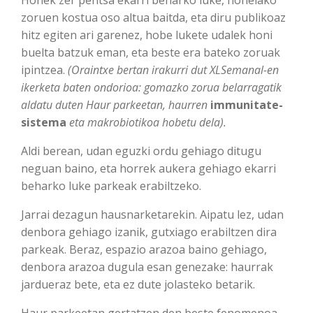
zoruen kostua oso altua baitda, eta diru publikoaz
hitz egiten ari garenez, hobe lukete udalek honi
buelta batzuk eman, eta beste era bateko zoruak
ipintzea.
(Oraintxe bertan irakurri dut XLSemanal-en
ikerketa baten ondorioa: gomazko zorua belarragatik
aldatu duten Haur parkeetan, haurren
immunitate-
sistema
eta makrobiotikoa hobetu dela).
Aldi berean, udan eguzki ordu gehiago ditugu
neguan baino, eta horrek aukera gehiago ekarri
beharko luke parkeak erabiltzeko.
Jarrai dezagun hausnarketarekin. Aipatu lez, udan
denbora gehiago izanik, gutxiago erabiltzen dira
parkeak. Beraz, espazio arazoa baino gehiago,
denbora arazoa dugula esan genezake: haurrak
jardueraz bete, eta ez dute jolasteko betarik.
Haur parkeetan gertatzen den beste fenomenoa,