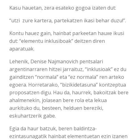
Kasu hauetan, zera esateko gogoa izaten dut:
“utzi zure kartera, partekatzen ikasi behar duzu!”.
Kontu hauez gain, hainbat parkeetan hauxe ikusi
dut: “elementu inklusiboak” deitzen diren
aparatuak.
Lehenik, Denise Najmanovich pentsalari
argentinarraren hitzei jarraituz, “inklusioak” ez du
gainditzen “normala” eta “ez normala” ren arteko
egoera. Horretarako, “bizikidetasuna” kontzeptua
proposatzen digu. Hau da, haurrek, bakoitzak bere
ahalmenekin, jolasean bere rola eta lekua
aurkituko du, besteen, helduen bereziki,
eskuhartzerik gabe.
Egia da haur batzuk, beren baldintza-
ezintasunagatik hainbat elementuetan ezin izanen