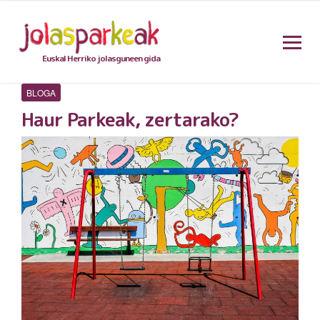
Euskal Herriko jolasguneen gida
BLOGA
Haur Parkeak, zertarako?