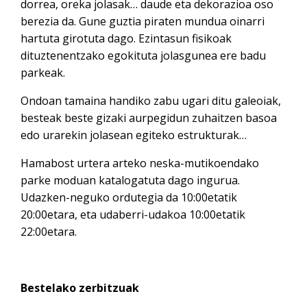
dorrea, oreka jolasak… daude eta dekorazioa oso
berezia da. Gune guztia piraten mundua oinarri
hartuta girotuta dago. Ezintasun fisikoak
dituztenentzako egokituta jolasgunea ere badu
parkeak.
Ondoan tamaina handiko zabu ugari ditu galeoiak,
besteak beste gizaki aurpegidun zuhaitzen basoa
edo urarekin jolasean egiteko estrukturak…
Hamabost urtera arteko neska-mutikoendako
parke moduan katalogatuta dago ingurua.
Udazken-neguko ordutegia da 10:00etatik
20:00etara, eta udaberri-udakoa 10:00etatik
22:00etara.
Bestelako zerbitzuak