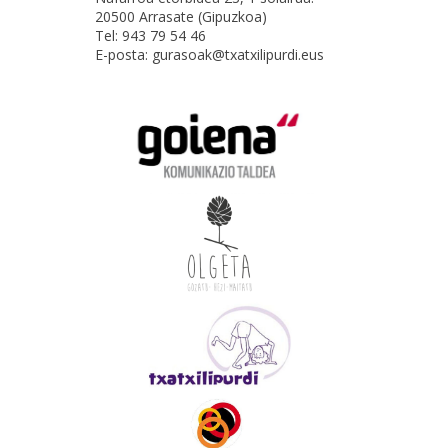
20500 Arrasate (Gipuzkoa)
Tel: 943 79 54 46
E-posta: gurasoak@txatxilipurdi.eus