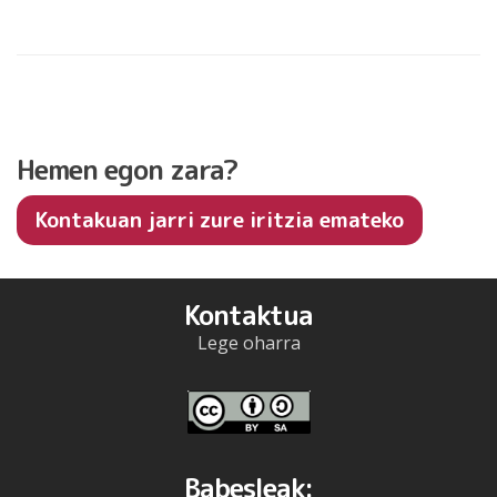
Hemen egon zara?
Kontakuan jarri zure iritzia emateko
Kontaktua
Lege oharra
Babesleak: