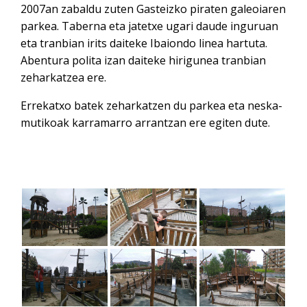
2007an zabaldu zuten Gasteizko piraten galeoiaren
parkea. Taberna eta jatetxe ugari daude inguruan
eta tranbian irits daiteke Ibaiondo linea hartuta.
Abentura polita izan daiteke hirigunea tranbian
zeharkatzea ere.
Errekatxo batek zeharkatzen du parkea eta neska-
mutikoak karramarro arrantzan ere egiten dute.