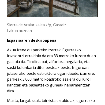
Sierra de Aralar kalea z/g, Gasteiz.
Lakua auzoan.
Espazioaren deskribapena
Akua izena du parkeko izarrak. Egurrezko
itsasontzi erraldoia da eta 33 metroko luzera duen
galeoia da. Tirolina bat, alfonbra hegalaria, eta
saski kulunkaria ditu, besteak beste. Inguruan
jolaserako beste estruktura ugari daude; izan ere,
parkeak 3.000 metro koadroko azalera du. Kirol
kantxak eta paseatzeko guneak nabarmentzen
dira.
Masta, largabistak, txirrista erraldoiak, egurrezko