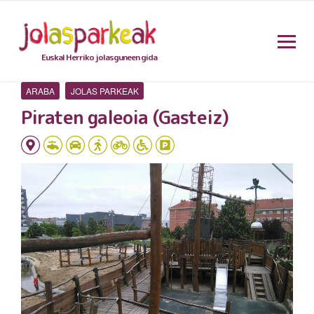
Euskal Herriko jolasguneen gida
ARABA
JOLAS PARKEAK
Piraten galeoia (Gasteiz)