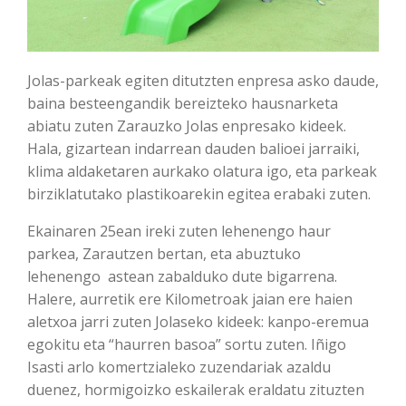
Jolas-parkeak egiten ditutzten enpresa asko daude,
baina besteengandik bereizteko hausnarketa
abiatu zuten Zarauzko Jolas enpresako kideek.
Hala, gizartean indarrean dauden balioei jarraiki,
klima aldaketaren aurkako olatura igo, eta parkeak
birziklatutako plastikoarekin egitea erabaki zuten.
Ekainaren 25ean ireki zuten lehenengo haur
parkea, Zarautzen bertan, eta abuztuko
lehenengo astean zabalduko dute bigarrena.
Halere, aurretik ere Kilometroak jaian ere haien
aletxoa jarri zuten Jolaseko kideek: kanpo-eremua
egokitu eta “haurren basoa” sortu zuten. Iñigo
Isasti arlo komertzialeko zuzendariak azaldu
duenez, hormigoizko eskailerak eraldatu zituzten