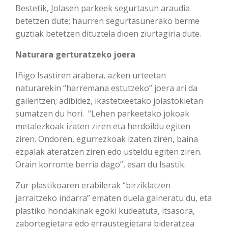
Bestetik, Jolasen parkeek segurtasun araudia
betetzen dute; haurren segurtasunerako berme
guztiak betetzen dituztela dioen ziurtagiria dute.
Naturara gerturatzeko joera
Iñigo Isastiren arabera, azken urteetan
naturarekin “harremana estutzeko” joera ari da
gailentzen; adibidez, ikastetxeetako jolastokietan
sumatzen du hori. “Lehen parkeetako jokoak
metalezkoak izaten ziren eta herdoildu egiten
ziren. Ondoren, egurrezkoak izaten ziren, baina
ezpalak ateratzen ziren edo usteldu egiten ziren.
Orain korronte berria dago”, esan du Isastik.
Zur plastikoaren erabilerak “birziklatzen
jarraitzeko indarra” ematen duela gaineratu du, eta
plastiko hondakinak egoki kudeatuta, itsasora,
zabortegietara edo erraustegietara bideratzea