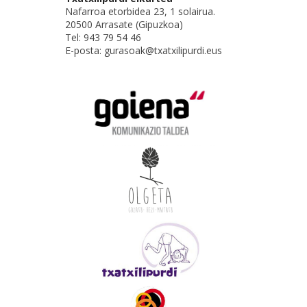
Nafarroa etorbidea 23, 1 solairua.
20500 Arrasate (Gipuzkoa)
Tel: 943 79 54 46
E-posta: gurasoak@txatxilipurdi.eus