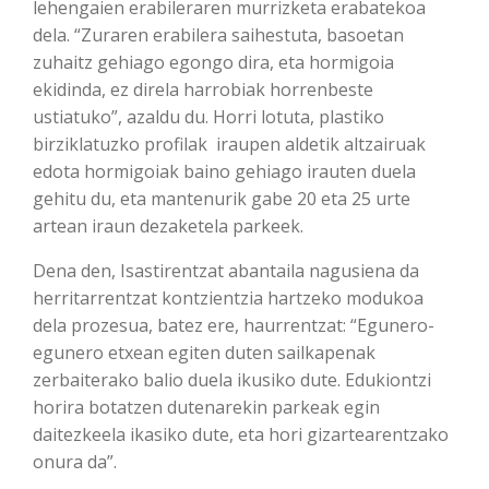
lehengaien erabileraren murrizketa erabatekoa
dela. “Zuraren erabilera saihestuta, basoetan
zuhaitz gehiago egongo dira, eta hormigoia
ekidinda, ez direla harrobiak horrenbeste
ustiatuko”, azaldu du. Horri lotuta, plastiko
birziklatuzko profilak iraupen aldetik altzairuak
edota hormigoiak baino gehiago irauten duela
gehitu du, eta mantenurik gabe 20 eta 25 urte
artean iraun dezaketela parkeek.
Dena den, Isastirentzat abantaila nagusiena da
herritarrentzat kontzientzia hartzeko modukoa
dela prozesua, batez ere, haurrentzat: “Egunero-
egunero etxean egiten duten sailkapenak
zerbaiterako balio duela ikusiko dute. Edukiontzi
horira botatzen dutenarekin parkeak egin
daitezkeela ikasiko dute, eta hori gizartearentzako
onura da”.