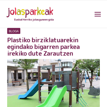
Euskal Herriko jolasguneen gida
BLOGA
Plastiko birziklatuarekin
egindako bigarren parkea
irekiko dute Zarautzen