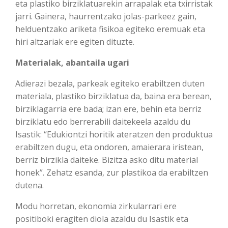
eta plastiko birziklatuarekin arrapalak eta txirristak
jarri. Gainera, haurrentzako jolas-parkeez gain,
helduentzako ariketa fisikoa egiteko eremuak eta
hiri altzariak ere egiten dituzte.
Materialak, abantaila ugari
Adierazi bezala, parkeak egiteko erabiltzen duten
materiala, plastiko birziklatua da, baina era berean,
birziklagarria ere bada; izan ere, behin eta berriz
birziklatu edo berrerabili daitekeela azaldu du
Isastik: “Edukiontzi horitik ateratzen den produktua
erabiltzen dugu, eta ondoren, amaierara iristean,
berriz birzikla daiteke. Bizitza asko ditu material
honek”. Zehatz esanda, zur plastikoa da erabiltzen
dutena.
Modu horretan, ekonomia zirkularrari ere
positiboki eragiten diola azaldu du Isastik eta