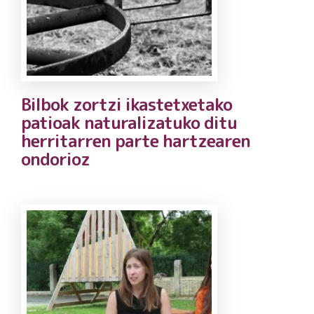
Bilbok zortzi ikastetxetako
patioak naturalizatuko ditu
herritarren parte hartzearen
ondorioz