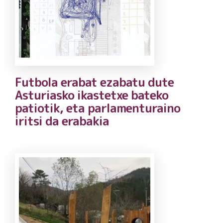
Futbola erabat ezabatu dute
Asturiasko ikastetxe bateko
patiotik, eta parlamenturaino
iritsi da erabakia