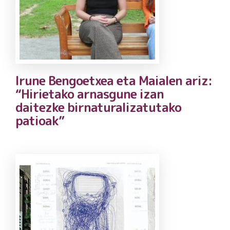
Irune Bengoetxea eta Maialen ariz:
“Hirietako arnasgune izan
daitezke birnaturalizatutako
patioak”