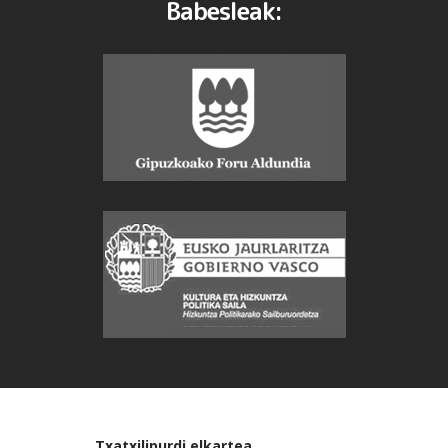
Babesleak:
Txatxilipurdi elkartea