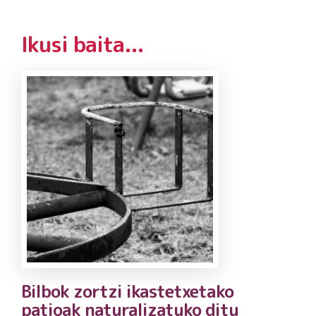
Ikusi baita...
Bilbok zortzi ikastetxetako
patioak naturalizatuko ditu