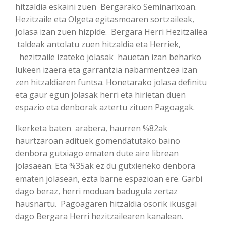
hitzaldia eskaini zuen Bergarako Seminarixoan.
Hezitzaile eta Olgeta egitasmoaren sortzaileak,
Jolasa izan zuen hizpide. Bergara Herri Hezitzailea
taldeak antolatu zuen hitzaldia eta Herriek,
hezitzaile izateko jolasak hauetan izan beharko
lukeen izaera eta garrantzia nabarmentzea izan
zen hitzaldiaren funtsa. Honetarako jolasa definitu
eta gaur egun jolasak herri eta hirietan duen
espazio eta denborak aztertu zituen Pagoagak.
Ikerketa baten arabera, haurren %82ak
haurtzaroan adituek gomendatutako baino
denbora gutxiago ematen dute aire librean
jolasaean. Eta %35ak ez du gutxieneko denbora
ematen jolasean, ezta barne espazioan ere. Garbi
dago beraz, herri moduan badugula zertaz
hausnartu. Pagoagaren hitzaldia osorik ikusgai
dago Bergara Herri hezitzailearen kanalean.