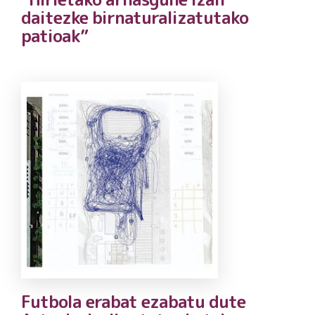
daitezke birnaturalizatutako
patioak”
Futbola erabat ezabatu dute