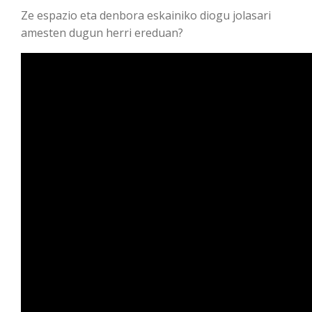
Ze espazio eta denbora eskainiko diogu jolasari
amesten dugun herri ereduan?