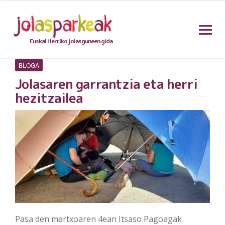
Euskal Herriko jolasguneen gida
BLOGA
Jolasaren garrantzia eta herri
hezitzailea
Pasa den martxoaren 4ean Itsaso Pagoagak