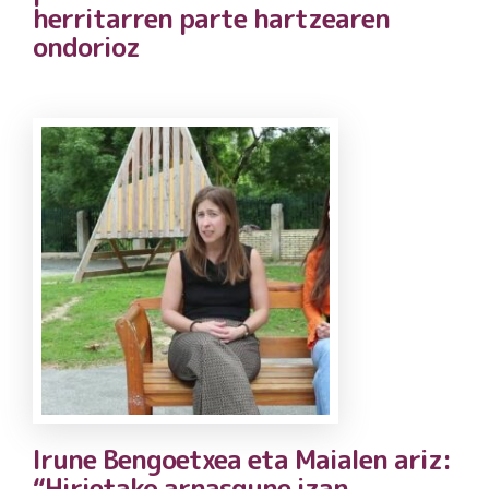
herritarren parte hartzearen
ondorioz
Irune Bengoetxea eta Maialen ariz:
“Hirietako arnasgune izan