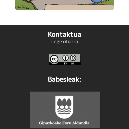
Kontaktua
Lege oharra
Babesleak: