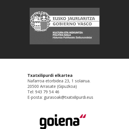
Txatxilipurdi elkartea
Nafarroa etorbidea 23, 1 solairua.
20500 Arrasate (Gipuzkoa)
Tel: 943 79 54 46
E-posta: gurasoak@txatxilipurdi.eus