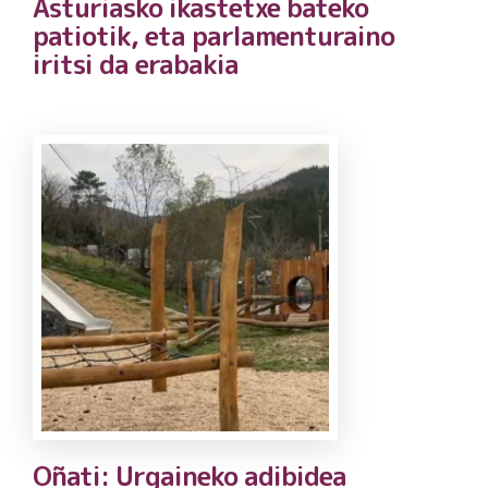
Asturiasko ikastetxe bateko
patiotik, eta parlamenturaino
iritsi da erabakia
Oñati: Urgaineko adibidea